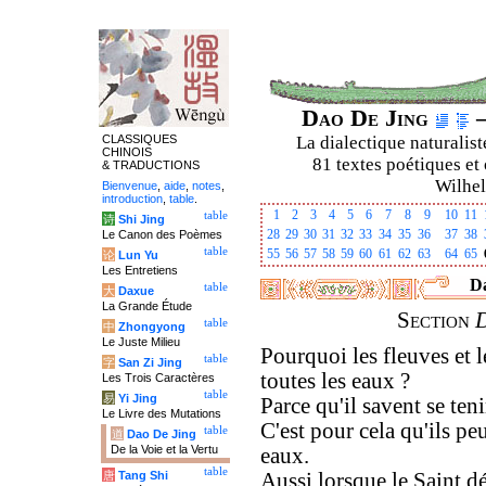
Dao De Jing
–
CLASSIQUES
La dialectique naturalist
CHINOIS
81 textes poétiques et 
& TRADUCTIONS
Wilhel
Bienvenue
,
aide
,
notes
,
introduction
,
table
.
1
2
3
4
5
6
7
8
9
10
11
table
诗
Shi Jing
28
29
30
31
32
33
34
35
36
37
38
Le Canon des Poèmes
table
55
56
57
58
59
60
61
62
63
64
65
论
Lun Yu
Les Entretiens
Da
table
大
Daxue
La Grande Étude
Section
table
中
Zhongyong
Le Juste Milieu
Pourquoi les fleuves et l
table
字
San Zi Jing
toutes les eaux ?
Les Trois Caractères
table
易
Yi Jing
Parce qu'il savent se teni
Le Livre des Mutations
C'est pour cela qu'ils peu
table
道
Dao De Jing
De la Voie et la Vertu
eaux.
table
唐
Tang Shi
Aussi lorsque le Saint dé