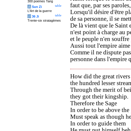
300 poèmes Tang
faut que, par ses paroles,
table
兵
Sun Zi
Lorsqu'il désire d'être p
L'Art de la guerre
table
计
36 Ji
de sa personne, il se mett
Trente-six stratagèmes
De là vient que le Saint e
n'est point à charge au p
et le peuple n'en souffre 
Aussi tout l'empire aime à
Comme il ne dispute pas (
personne dans l'empire qu
How did the great rivers
the hundred lesser strea
Through the merit of be
they got their kingship.
Therefore the Sage
In order to be above the
Must speak as though he
In order to guide them
He must put himself beh