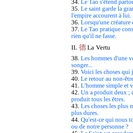
34.
Le Tao s'étend parto
35.
Le saint garde la gra
l'empire accourent à lui.
36.
Lorsqu'une créature es
37.
Le Tao pratique cons
rien qu'il ne fasse.
德
II.
La Vertu
38.
Les hommes d'une ver
songer...
39.
Voici les choses qui 
40.
Le retour au non-êt
41.
L'homme simple et vr
42.
Un a produit deux ; d
produit tous les êtres.
43.
Les choses les plus 
plus dures.
44.
Qu'est-ce qui nous to
ou de notre personne ?