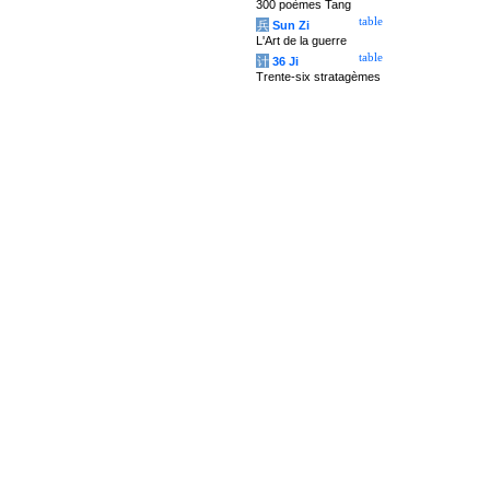
300 poèmes Tang
table
兵
Sun Zi
L'Art de la guerre
table
计
36 Ji
Trente-six stratagèmes