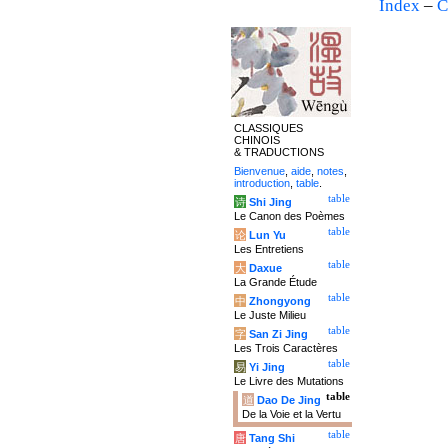
Index
–
C
CLASSIQUES
CHINOIS
& TRADUCTIONS
Bienvenue
,
aide
,
notes
,
introduction
,
table
.
table
诗
Shi Jing
Le Canon des Poèmes
table
论
Lun Yu
Les Entretiens
table
大
Daxue
La Grande Étude
table
中
Zhongyong
Le Juste Milieu
table
字
San Zi Jing
Les Trois Caractères
table
易
Yi Jing
Le Livre des Mutations
table
道
Dao De Jing
De la Voie et la Vertu
table
唐
Tang Shi