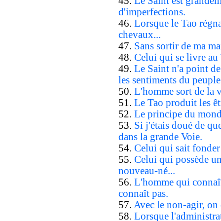
45.
Le Saint est grandemen
d'imperfections.
46.
Lorsque le Tao régna
chevaux...
47.
Sans sortir de ma mai
48.
Celui qui se livre a
49.
Le Saint n'a point d
les sentiments du peuple
50.
L'homme sort de la v
51.
Le Tao produit les êtr
52.
Le principe du mond
53.
Si j'étais doué de q
dans la grande Voie.
54.
Celui qui sait fonder
55.
Celui qui possède un
nouveau-né...
56.
L'homme qui connaît 
connaît pas.
57.
Avec le non-agir, on 
58.
Lorsque l'administra