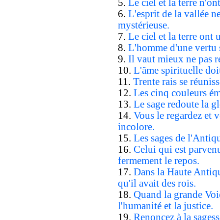
5.
Le ciel et la terre n'on
6.
L'esprit de la vallée n
mystérieuse.
7.
Le ciel et la terre ont
8.
L'homme d'une vertu s
9.
Il vaut mieux ne pas r
10.
L'âme spirituelle do
11.
Trente rais se réuni
12.
Les cinq couleurs é
13.
Le sage redoute la g
14.
Vous le regardez et v
incolore.
15.
Les sages de l'Antiqu
16.
Celui qui est parven
fermement le repos.
17.
Dans la Haute Antiqu
qu'il avait des rois.
18.
Quand la grande Voie 
l'humanité et la justice.
19.
Renoncez à la sagesse