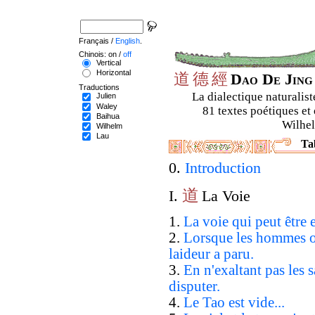
Français /
English
.
Chinois: on /
off
Vertical
Horizontal
道
德
經
Dao De Jin
Traductions
La dialectique naturalist
Julien
Waley
81 textes poétiques et 
Baihua
Wilhel
Wilhelm
Lau
Ta
0.
Introduction
道
I.
La Voie
1.
La voie qui peut être e
2.
Lorsque les hommes on
laideur a paru.
3.
En n'exaltant pas les 
disputer.
4.
Le Tao est vide...