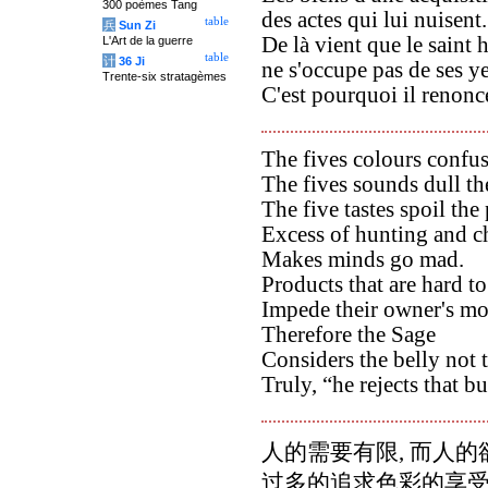
300 poèmes Tang
des actes qui lui nuisent.
table
兵
Sun Zi
De là vient que le saint
L'Art de la guerre
table
计
36 Ji
ne s'occupe pas de ses y
Trente-six stratagèmes
C'est pourquoi il renonce
The fives colours confus
The fives sounds dull the
The five tastes spoil the 
Excess of hunting and c
Makes minds go mad.
Products that are hard to
Impede their owner's m
Therefore the Sage
Considers the belly not 
Truly, “he rejects that bu
人的需要有限, 而人
过多的追求色彩的享受