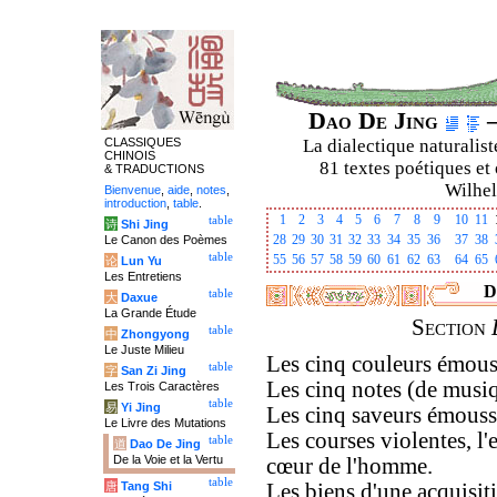
Dao De Jing
–
CLASSIQUES
La dialectique naturalist
CHINOIS
81 textes poétiques et 
& TRADUCTIONS
Wilhel
Bienvenue
,
aide
,
notes
,
introduction
,
table
.
1
2
3
4
5
6
7
8
9
10
11
table
诗
Shi Jing
28
29
30
31
32
33
34
35
36
37
38
Le Canon des Poèmes
table
55
56
57
58
59
60
61
62
63
64
65
论
Lun Yu
Les Entretiens
D
table
大
Daxue
La Grande Étude
Section
table
中
Zhongyong
Le Juste Milieu
Les cinq couleurs émous
table
字
San Zi Jing
Les cinq notes (de musi
Les Trois Caractères
table
易
Yi Jing
Les cinq saveurs émouss
Le Livre des Mutations
Les courses violentes, l'
table
道
Dao De Jing
De la Voie et la Vertu
cœur de l'homme.
table
唐
Tang Shi
Les biens d'une acquisit