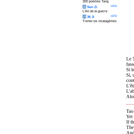
300 poèmes Tang
table
兵
Sun Zi
L'Art de la guerre
table
计
36 Ji
Trente-six stratagèmes
Le T
fass
Si l
Si, 
cont
L'êt
L'ab
Alor
Tao
Yet 
If t
The 
And 