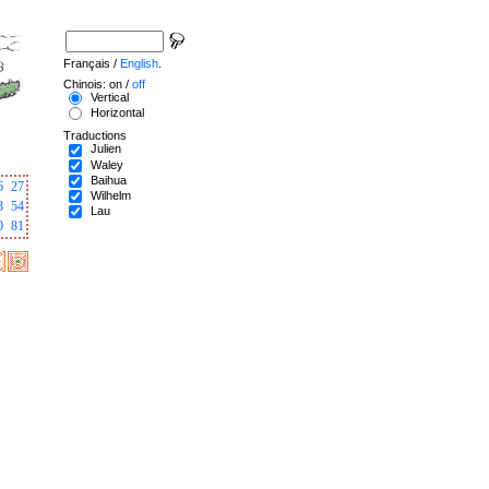
Français /
English
.
Chinois: on /
off
Vertical
Horizontal
Traductions
Julien
Waley
Baihua
6
27
Wilhelm
3
54
Lau
0
81