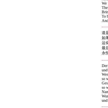
We 
The
Brin
To b
And 
道
如
运
最
永
Der
und 
Wen
so w
Gest
so 
Nam
Wuns
und 