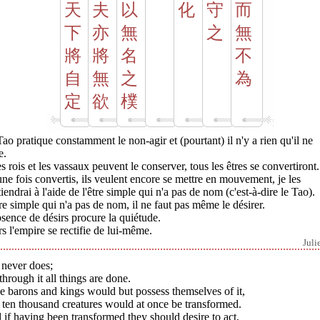
天
夫
以
化
守
而
下
亦
無
之
無
將
將
名
不
自
無
之
為
定
欲
樸
ao pratique constamment le non-agir et (pourtant) il n'y a rien qu'il ne
e.
es rois et les vassaux peuvent le conserver, tous les êtres se convertiront.
une fois convertis, ils veulent encore se mettre en mouvement, je les
iendrai à l'aide de l'être simple qui n'a pas de nom (c'est-à-dire le Tao).
re simple qui n'a pas de nom, il ne faut pas même le désirer.
sence de désirs procure la quiétude.
s l'empire se rectifie de lui-même.
Juli
 never does;
through it all things are done.
he barons and kings would but possess themselves of it,
ten thousand creatures would at once be transformed.
if having been transformed they should desire to act,