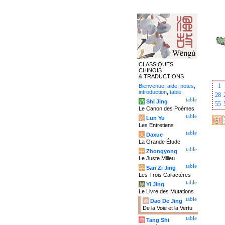
CLASSIQUES
CHINOIS
& TRADUCTIONS
1
Bienvenue
,
aide
,
notes
,
introduction
,
table
.
28
table
诗
Shi Jing
55
Le Canon des Poèmes
table
论
Lun Yu
Les Entretiens
table
大
Daxue
La Grande Étude
table
中
Zhongyong
Le Juste Milieu
table
字
San Zi Jing
Les Trois Caractères
table
易
Yi Jing
Le Livre des Mutations
table
道
Dao De Jing
De la Voie et la Vertu
table
唐
Tang Shi