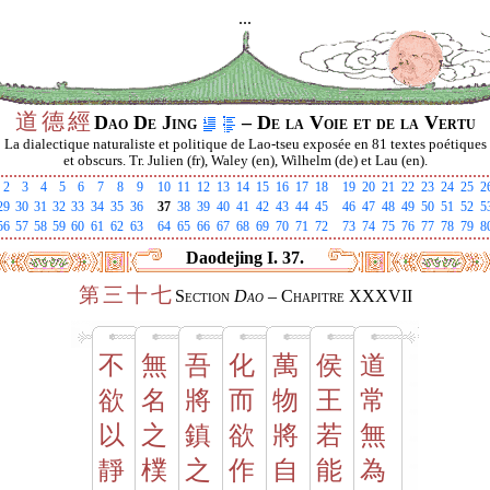
...
道
德
經
Dao De Jing
– De la Voie et de la Vertu
La dialectique naturaliste et politique de Lao-tseu exposée en 81 textes poétiques
et obscurs. Tr. Julien (fr), Waley (en), Wilhelm (de) et Lau (en).
2
3
4
5
6
7
8
9
10
11
12
13
14
15
16
17
18
19
20
21
22
23
24
25
2
29
30
31
32
33
34
35
36
37
38
39
40
41
42
43
44
45
46
47
48
49
50
51
52
5
56
57
58
59
60
61
62
63
64
65
66
67
68
69
70
71
72
73
74
75
76
77
78
79
8
Daodejing I. 37.
第
三
十
七
Section
Dao
– Chapitre XXXVII
不
無
吾
化
萬
侯
道
欲
名
將
而
物
王
常
以
之
鎮
欲
將
若
無
靜
樸
之
作
自
能
為