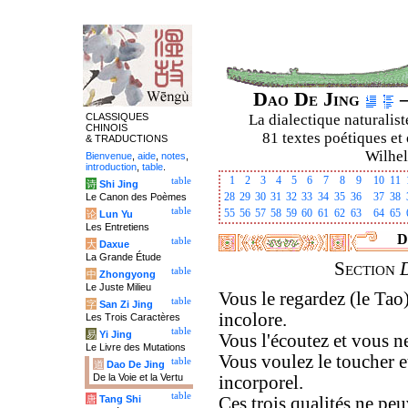
Dao De Jing
–
CLASSIQUES
La dialectique naturalist
CHINOIS
81 textes poétiques et 
& TRADUCTIONS
Wilhel
Bienvenue
,
aide
,
notes
,
introduction
,
table
.
1
2
3
4
5
6
7
8
9
10
11
table
诗
Shi Jing
28
29
30
31
32
33
34
35
36
37
38
Le Canon des Poèmes
table
55
56
57
58
59
60
61
62
63
64
65
论
Lun Yu
Les Entretiens
D
table
大
Daxue
La Grande Étude
Section
table
中
Zhongyong
Le Juste Milieu
Vous le regardez (le Tao)
table
字
San Zi Jing
incolore.
Les Trois Caractères
table
易
Yi Jing
Vous l'écoutez et vous ne
Le Livre des Mutations
Vous voulez le toucher et
table
道
Dao De Jing
De la Voie et la Vertu
incorporel.
table
唐
Tang Shi
Ces trois qualités ne peuv