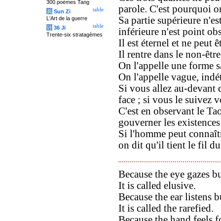
300 poèmes Tang
parole. C'est pourquoi o
table
兵
Sun Zi
Sa partie supérieure n'est
L'Art de la guerre
table
计
36 Ji
inférieure n'est point ob
Trente-six stratagèmes
Il est éternel et ne peut
Il rentre dans le non-être
On l'appelle une forme 
On l'appelle vague, indé
Si vous allez au-devant 
face ; si vous le suivez
C'est en observant le Ta
gouverner les existences
Si l'homme peut connaîtr
on dit qu'il tient le fil d
Because the eye gazes bu
It is called elusive.
Because the ear listens b
It is called the rarefied.
Because the hand feels fo