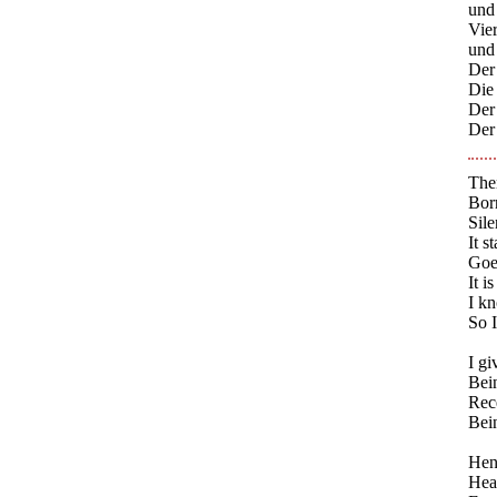
und
Vie
und 
Der 
Die
Der
Der 
Ther
Bor
Sile
It s
Goe
It i
I k
So I
I gi
Bein
Rece
Bein
Henc
Heav