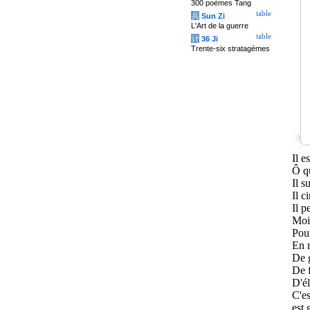
300 poèmes Tang
table
兵
Sun Zi
L'Art de la guerre
table
计
36 Ji
Trente-six stratagèmes
Il e
Ô qu
Il s
Il c
Il p
Moi,
Pour
En m
De g
De f
D'él
C'es
est 