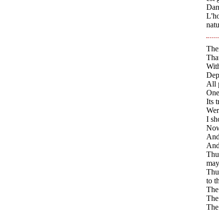
Dans
L'ho
natu
The
That
Wit
Dep
All 
One 
Its
Were
I sh
Now
And
And
Thus
may 
Thus
to t
The 
The 
The 