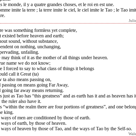
 le monde, il y a quatre grandes choses, et le roi en est une.
mme imite la terre ; la terre imite le ciel, le ciel imite le Tao ; le Tao imi
re.
Juli
re was something formless yet complete,
 existed before heaven and earth;
hout sound, without substance,
endent on nothing, unchanging,
pervading, unfailing.
may think of it as the mother of all things under heaven.
 true name we do not know;
 I forced to say to what class of things it belongs
ould call it Great (ta)
 ta also means passing on,
 passing on means going Far Away,
 going far away means returning.
 just as Tao has “this greatness” and as earth has it and as heaven has it
the ruler also have it.
 “within the realm there are four portions of greatness”, and one belon
he king.
ways of men are conditioned by those of earth.
ways of earth, by those of heaven.
ways of heaven by those of Tao, and the ways of Tao by the Self-so.
Wal