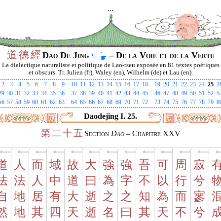
...
道
德
經
Dao De Jing
– De la Voie et de la Vertu
La dialectique naturaliste et politique de Lao-tseu exposée en 81 textes poétiques
et obscurs. Tr. Julien (fr), Waley (en), Wilhelm (de) et Lau (en).
2
3
4
5
6
7
8
9
10
11
12
13
14
15
16
17
18
19
20
21
22
23
24
25
2
29
30
31
32
33
34
35
36
37
38
39
40
41
42
43
44
45
46
47
48
49
50
51
52
5
56
57
58
59
60
61
62
63
64
65
66
67
68
69
70
71
72
73
74
75
76
77
78
79
8
Daodejing I. 25.
第
二
十
五
Section
Dao
– Chapitre XXV
道
人
而
域
故
大
強
強
吾
可
周
寂
法
法
人
中
道
曰
為
字
不
以
行
兮
自
地
居
有
大
逝
之
之
知
為
而
寥
然
地
其
四
天
逝
名
曰
其
天
不
兮