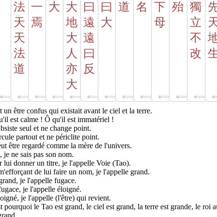
法
一
大
大
曰
曰
道
名
下
殆
獨
天
焉
地
遠
大
母
立
天
大
遠
不
法
人
曰
改
道
亦
反
大
st un être confus qui existait avant le ciel et la terre.
'il est calme ! Ô qu'il est immatériel !
ubsiste seul et ne change point.
ircule partout et ne périclite point.
eut être regardé comme la mère de l'univers.
 je ne sais pas son nom.
 lui donner un titre, je l'appelle Voie (Tao).
'efforçant de lui faire un nom, je l'appelle grand.
rand, je l'appelle fugace.
ugace, je l'appelle éloigné.
oigné, je l'appelle (l'être) qui revient.
t pourquoi le Tao est grand, le ciel est grand, la terre est grande, le roi a
grand.