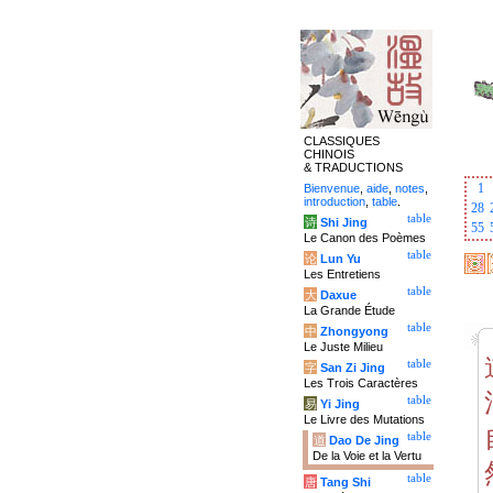
CLASSIQUES
CHINOIS
& TRADUCTIONS
1
Bienvenue
,
aide
,
notes
,
introduction
,
table
.
28
table
诗
Shi Jing
55
Le Canon des Poèmes
table
论
Lun Yu
Les Entretiens
table
大
Daxue
La Grande Étude
table
中
Zhongyong
Le Juste Milieu
table
字
San Zi Jing
Les Trois Caractères
table
易
Yi Jing
Le Livre des Mutations
table
道
Dao De Jing
De la Voie et la Vertu
table
唐
Tang Shi