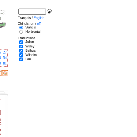
Français /
English
.
Chinois: on /
off
Vertical
Horizontal
Traductions
Julien
Waley
Baihua
6
27
Wilhelm
3
54
Lau
0
81
有
物
混
成