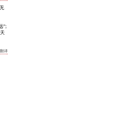
无
”;
 天
翻译