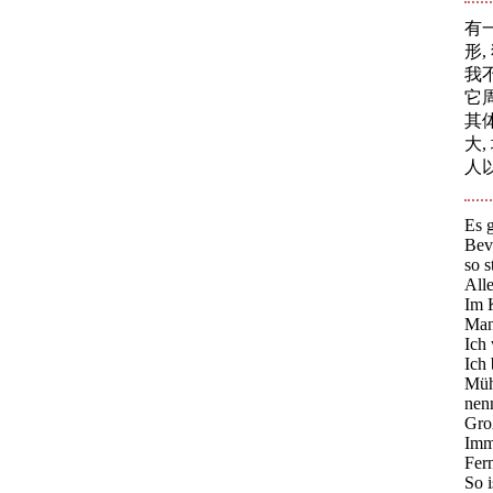
有
形
我
它周
其体
大,
人
Es g
Bev
so s
Alle
Im K
Man
Ich
Ich
Müh
nenn
Gro
Imme
Fer
So 