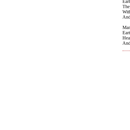
Eart
The 
With
And
Man
Ear
Hea
And 