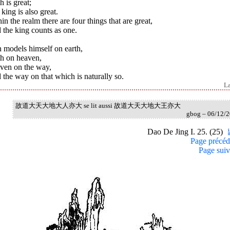
h is great;
king is also great.
in the realm there are four things that are great,
 the king counts as one.
 models himself on earth,
th on heaven,
ven on the way,
the way on that which is naturally so.
L
故道大天大地大人亦大 se lit aussi 故道大天大地大王亦大
gbog – 06/12/
Dao De Jing I. 25. (25)
Page précéd
Page suiv