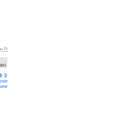
au 25
2003
ente
ante