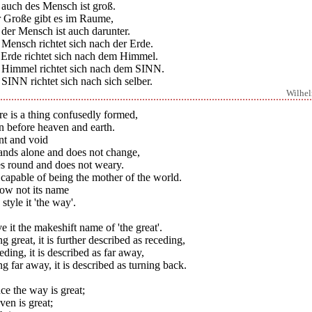
 auch des Mensch ist groß.
r Große gibt es im Raume,
der Mensch ist auch darunter.
Mensch richtet sich nach der Erde.
 Erde richtet sich nach dem Himmel.
 Himmel richtet sich nach dem SINN.
SINN richtet sich nach sich selber.
Wilhe
e is a thing confusedly formed,
n before heaven and earth.
nt and void
tands alone and does not change,
s round and does not weary.
s capable of being the mother of the world.
now not its name
 style it 'the way'.
ve it the makeshift name of 'the great'.
g great, it is further described as receding,
ding, it is described as far away,
g far away, it is described as turning back.
e the way is great;
en is great;