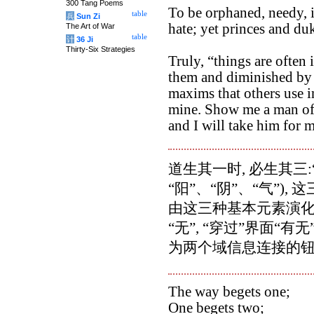
300 Tang Poems
To be orphaned, needy, 
table
兵
Sun Zi
hate; yet princes and du
The Art of War
table
计
36 Ji
Thirty-Six Strategies
Truly, “things are often
them and diminished by 
maxims that others use in
mine. Show me a man of 
and I will take him for m
道生其一时, 必生其三:“有
“阳”、“阴”、“气”)
由这三种基本元素演化
“无”, “穿过”界面“有无
为两个域信息连接的钮带。
The way begets one;
One begets two;