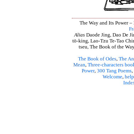
The Way and Its Power – D
Fr
Alias
Daode Jing, Dao De Jin
tö-king, Lao-Tzu Te-Tao Ching
tseu, The Book of the Way 
The Book of Odes
,
The An
Mean
,
Three-characters boo
Power
,
300 Tang Poems
,
Welcome
,
help
Inde