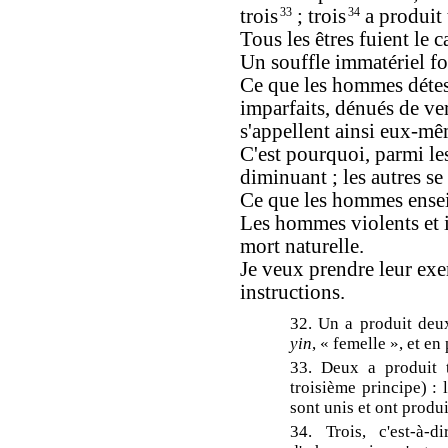
trois
33
; trois
34
a produit t
Tous les êtres fuient le
Un souffle immatériel f
Ce que les hommes déteste
imparfaits, dénués de ver
s'appellent ainsi eux-m
C'est pourquoi, parmi les
diminuant ; les autres s
Ce que les hommes enseig
Les hommes violents et i
mort naturelle.
Je veux prendre leur ex
instructions.
32. Un a produit deux,
yin
, « femelle », et en
33. Deux a produit t
troisième principe) : 
sont unis et ont produi
34. Trois, c'est-à-d