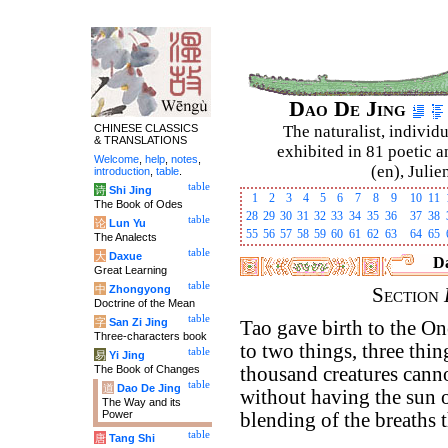
Dao De Jing
CHINESE CLASSICS
The naturalist, individu
& TRANSLATIONS
exhibited in 81 poetic a
Welcome
,
help
,
notes
,
(en), Julie
introduction
,
table
.
table
诗
Shi Jing
1
2
3
4
5
6
7
8
9
10
11
The Book of Odes
28
29
30
31
32
33
34
35
36
37
38
table
论
Lun Yu
55
56
57
58
59
60
61
62
63
64
65
The Analects
table
大
Daxue
Da
Great Learning
table
中
Zhongyong
Section
Doctrine of the Mean
table
字
San Zi Jing
Tao gave birth to the On
Three-characters book
to two things, three thin
table
易
Yi Jing
The Book of Changes
thousand creatures canno
table
道
Dao De Jing
without having the sun on
The Way and its
Power
blending of the breaths 
table
唐
Tang Shi