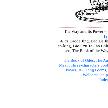
The Way and Its Power – D
Fr
Alias
Daode Jing, Dao De Jin
tö-king, Lao-Tzu Te-Tao Ching
tseu, The Book of the Way 
The Book of Odes
,
The An
Mean
,
Three-characters boo
Power
,
300 Tang Poems
,
Welcome
,
help
Inde