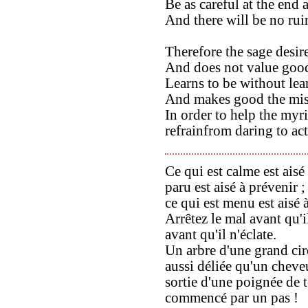
Be as careful at the end 
And there will be no rui
Therefore the sage desire
And does not value good
Learns to be without lea
And makes good the mist
In order to help the myri
refrainfrom daring to act
Ce qui est calme est aisé
paru est aisé à prévenir ; 
ce qui est menu est aisé à
Arrêtez le mal avant qu'i
avant qu'il n'éclate.
Un arbre d'une grand cir
aussi déliée qu'un cheveu
sortie d'une poignée de t
commencé par un pas !