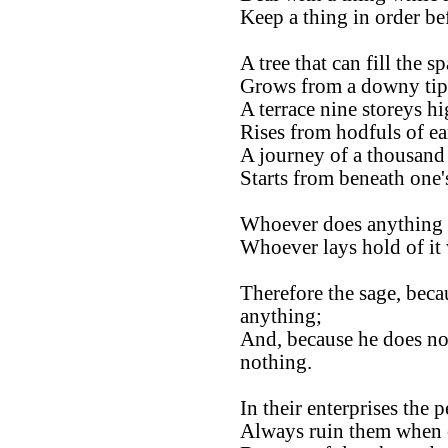
Keep a thing in order bef
A tree that can fill the 
Grows from a downy tip
A terrace nine storeys h
Rises from hodfuls of ea
A journey of a thousand
Starts from beneath one's
Whoever does anything to
Whoever lays hold of it w
Therefore the sage, beca
anything;
And, because he does not
nothing.
In their enterprises the 
Always ruin them when o