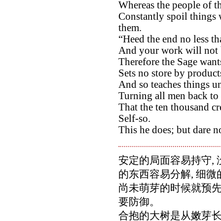
Whereas the people of the
Constantly spoil things
them.
“Heed the end no less th
And your work will not 
Therefore the Sage wants
Sets no store by products
And so teaches things u
Turning all men back to 
That the ten thousand cr
Self-so.
This he does; but dare no
安定的局面容易持守, 
的东西容易分解, 细
尚未萌芽的时候就预先
要防御。
合抱的大树是从嫩芽长