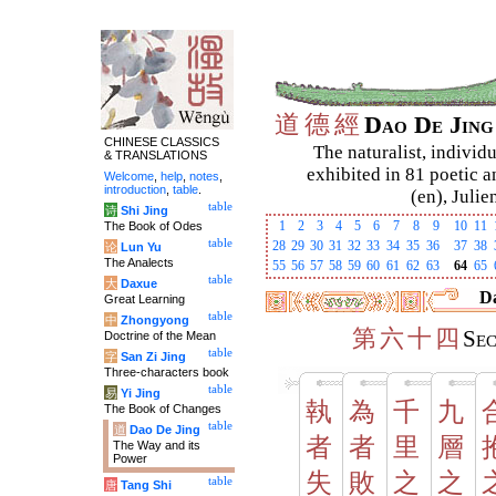
道
德
經
Dao De Jin
CHINESE CLASSICS
The naturalist, individu
& TRANSLATIONS
exhibited in 81 poetic a
Welcome
,
help
,
notes
,
introduction
,
table
.
(en), Julie
table
诗
Shi Jing
1
2
3
4
5
6
7
8
9
10
11
The Book of Odes
table
28
29
30
31
32
33
34
35
36
37
38
论
Lun Yu
The Analects
55
56
57
58
59
60
61
62
63
64
65
table
大
Daxue
Da
Great Learning
table
中
Zhongyong
第
六
十
四
Se
Doctrine of the Mean
table
字
San Zi Jing
Three-characters book
table
易
Yi Jing
執
為
千
九
The Book of Changes
table
道
Dao De Jing
者
者
里
層
The Way and its
Power
失
敗
之
之
table
唐
Tang Shi