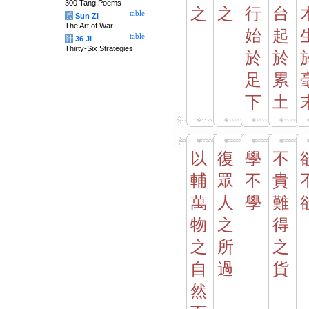
300 Tang Poems
之
之
行
台
table
兵
Sun Zi
The Art of War
始
起
table
计
36 Ji
Thirty-Six Strategies
於
於
足
累
下
土
以
復
學
不
輔
眾
不
貴
萬
人
學
難
物
之
得
之
所
之
自
過
貨
然