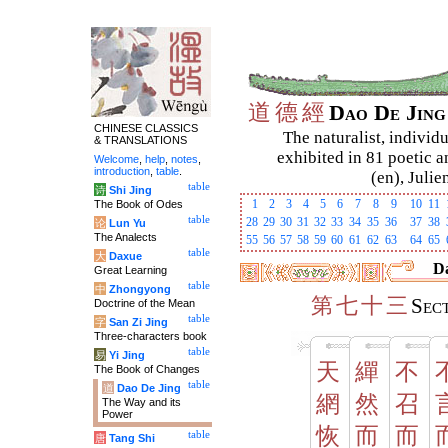
道
德
經
Dao De Jin
CHINESE CLASSICS
The naturalist, individu
& TRANSLATIONS
exhibited in 81 poetic a
Welcome
,
help
,
notes
,
introduction
,
table
.
(en), Julie
table
诗
Shi Jing
1
2
3
4
5
6
7
8
9
10
11
The Book of Odes
table
28
29
30
31
32
33
34
35
36
37
38
论
Lun Yu
The Analects
55
56
57
58
59
60
61
62
63
64
65
table
大
Daxue
Da
Great Learning
table
中
Zhongyong
第
七
十
三
Sec
Doctrine of the Mean
table
字
San Zi Jing
Three-characters book
table
易
Yi Jing
天
繟
不
The Book of Changes
table
道
Dao De Jing
網
然
召
The Way and its
Power
恢
而
而
table
唐
Tang Shi