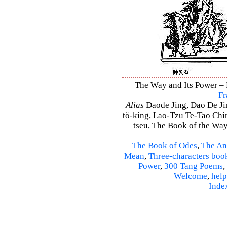
The Way and Its Power – D
Fr
Alias
Daode Jing, Dao De Jin
tö-king, Lao-Tzu Te-Tao Ching
tseu, The Book of the Way 
The Book of Odes
,
The An
Mean
,
Three-characters boo
Power
,
300 Tang Poems
,
Welcome
,
help
Inde