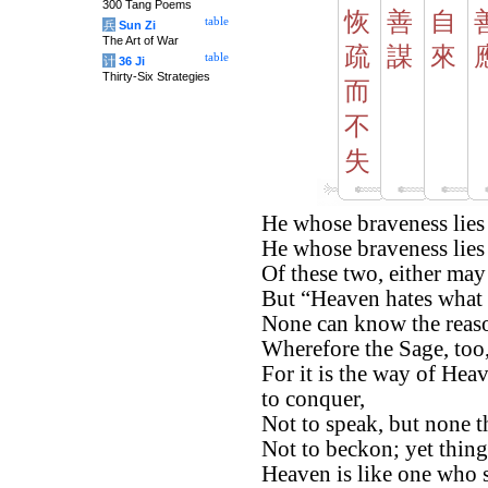
300 Tang Poems
恢
善
自
table
兵
Sun Zi
The Art of War
疏
謀
來
table
计
36 Ji
Thirty-Six Strategies
而
不
失
He whose braveness lies 
He whose braveness lies i
Of these two, either may 
But “Heaven hates what i
None can know the reas
Wherefore the Sage, too,
For it is the way of Heav
to conquer,
Not to speak, but none th
Not to beckon; yet thing
Heaven is like one who sa