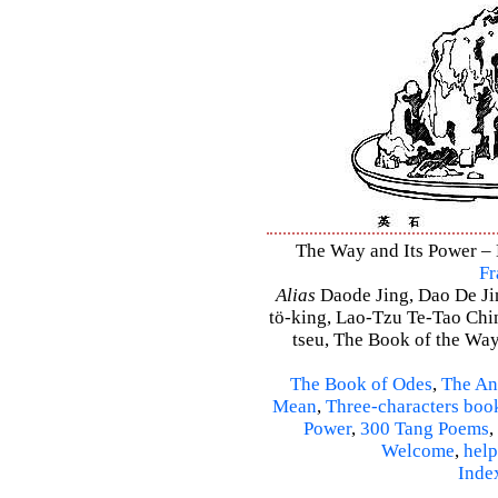
The Way and Its Power – D
Fr
Alias
Daode Jing, Dao De Jin
tö-king, Lao-Tzu Te-Tao Ching
tseu, The Book of the Way 
The Book of Odes
,
The An
Mean
,
Three-characters boo
Power
,
300 Tang Poems
,
Welcome
,
help
Inde