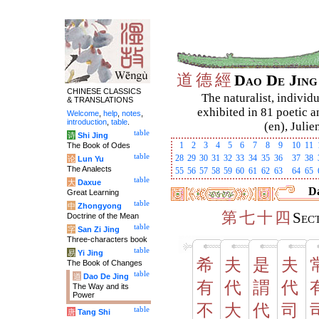
道
德
經
Dao De Jin
CHINESE CLASSICS
The naturalist, individu
& TRANSLATIONS
exhibited in 81 poetic a
Welcome
,
help
,
notes
,
introduction
,
table
.
(en), Julie
table
诗
Shi Jing
1
2
3
4
5
6
7
8
9
10
11
The Book of Odes
table
28
29
30
31
32
33
34
35
36
37
38
论
Lun Yu
The Analects
55
56
57
58
59
60
61
62
63
64
65
table
大
Daxue
Da
Great Learning
table
中
Zhongyong
第
七
十
四
Sec
Doctrine of the Mean
table
字
San Zi Jing
Three-characters book
table
易
Yi Jing
希
夫
是
夫
The Book of Changes
table
道
Dao De Jing
有
代
謂
代
The Way and its
Power
不
大
代
司
table
唐
Tang Shi