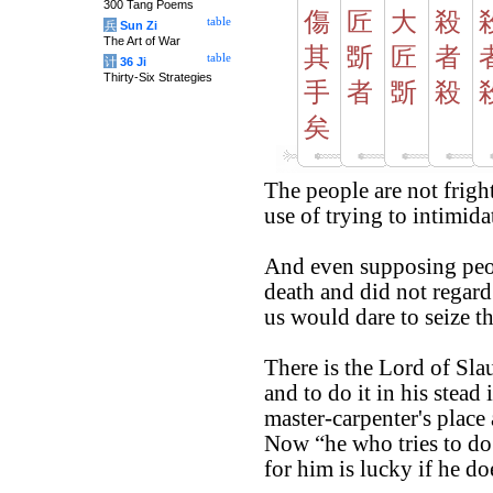
300 Tang Poems
傷
匠
大
殺
table
兵
Sun Zi
The Art of War
其
斲
匠
者
table
计
36 Ji
Thirty-Six Strategies
手
者
斲
殺
矣
The people are not frigh
use of trying to intimid
And even supposing peop
death and did not regard
us would dare to seize 
There is the Lord of Slau
and to do it in his stead 
master-carpenter's place
Now “he who tries to do 
for him is lucky if he do