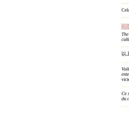
Cel
The
cult
以
Voil
ent
vici
Ce s
du 