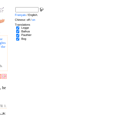
Français
/ English.
Chinese: off /
on
Translations
Legge
Baihua
.
Pauthier
Bog
he
ghts
 the
d.
, he
I. 1.
心态