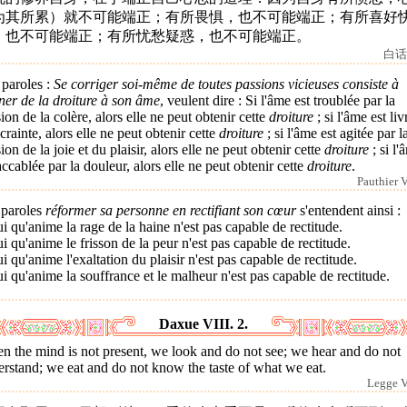
为其所累）就不可能端正；有所畏惧，也不可能端正；有所喜好
，也不可能端正；有所忧愁疑惑，也不可能端正。
白话
 paroles :
Se corriger soi-même de toutes passions vicieuses consiste à
ner de la droiture à son âme
, veulent dire : Si l'âme est troublée par la
ion de la colère, alors elle ne peut obtenir cette
droiture
; si l'âme est liv
 crainte, alors elle ne peut obtenir cette
droiture
; si l'âme est agitée par l
ion de la joie et du plaisir, alors elle ne peut obtenir cette
droiture
; si l'
accablée par la douleur, alors elle ne peut obtenir cette
droiture
.
Pauthier V
 paroles
réformer sa personne en rectifiant son cœur
s'entendent ainsi :
i qu'anime la rage de la haine n'est pas capable de rectitude.
i qu'anime le frisson de la peur n'est pas capable de rectitude.
i qu'anime l'exaltation du plaisir n'est pas capable de rectitude.
i qu'anime la souffrance et le malheur n'est pas capable de rectitude.
Daxue VIII. 2.
 the mind is not present, we look and do not see; we hear and do not
rstand; we eat and do not know the taste of what we eat.
Legge VI