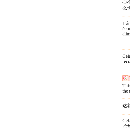
心
么
L'âm
écou
alim
Celu
reco
This
the 
这
Cela
vici