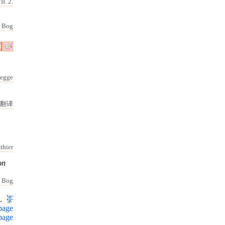
II. 2.
Bog
egge
翻译
thier
on
Bog
I.
page
page