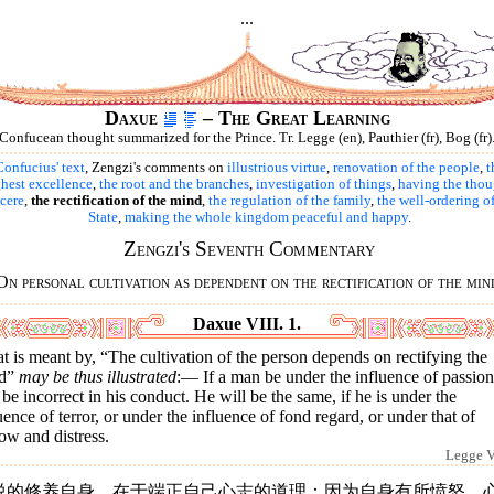
...
Daxue
– The Great Learning
Confucean thought summarized for the Prince. Tr. Legge (en), Pauthier (fr), Bog (fr)
onfucius' text
, Zengzi's comments on
illustrious virtue
,
renovation of the people
,
t
hest excellence
,
the root and the branches
,
investigation of things
,
having the thou
cere
,
the rectification of the mind
,
the regulation of the family
,
the well-ordering of
State
,
making the whole kingdom peaceful and happy
.
Zengzi's Seventh Commentary
On personal cultivation as dependent on the rectification of the min
Daxue VIII. 1.
 is meant by, “The cultivation of the person depends on rectifying the
d”
may be thus illustrated
:— If a man be under the influence of passion
 be incorrect in his conduct. He will be the same, if he is under the
uence of terror, or under the influence of fond regard, or under that of
ow and distress.
Legge VI
说的修养自身，在于端正自己心志的道理：因为自身有所愤怒，