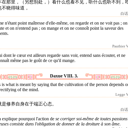
不在那里，（另想别处，）看什么也看不见，听什么也听不到，
也不晓得味道，
白话
e n'étant point maîtresse d'elle-même, on regarde et on ne voit pas ; on
te et on n'entend pas ; on mange et on ne connoît point la saveur des
ents.
Pauthier V
i dont le cœur est ailleurs regarde sans voir, entend sans écouter, et ne
nnaît même pas le goût de ce qu'il mange.
Daxue VIII. 3.
 is what is meant by saying that the cultivation of the person depends o
rectifying of the mind.
Legge VI
就是修养自身在于端正心态。
白话
 explique pourquoi l'action de
se corriger soi-même de toutes passions
euses consiste dans l'obligation de donner de la droiture à son âme
.