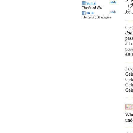
table
兵
Sun Zi
（
The Art of War
乐
table
计
36 Ji
Thirty-Six Strategies
Ces
don
pass
à la
pass
est 
Les
Celu
Celu
Celu
Celu
When
unde