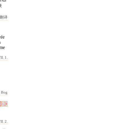
快
翻译
rée
a
âme
II. 1.
Bog
I. 2.