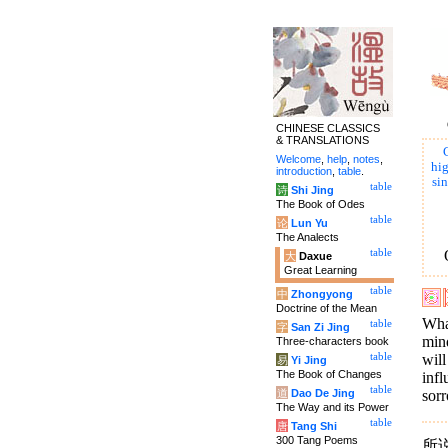
CHINESE CLASSICS
& TRANSLATIONS
C
Welcome
,
help
,
notes
,
hig
introduction
,
table
.
sin
table
诗
Shi Jing
The Book of Odes
table
论
Lun Yu
The Analects
table
大
Daxue
Great Learning
table
中
Zhongyong
Doctrine of the Mean
What
table
字
San Zi Jing
min
Three-characters book
table
will
易
Yi Jing
The Book of Changes
infl
table
道
Dao De Jing
sorr
The Way and its Power
table
唐
Tang Shi
300 Tang Poems
所