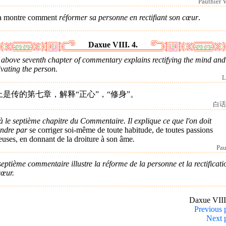
Pauthier V
a montre comment
réformer sa personne en rectifiant son cœur
.
Daxue VIII. 4.
 above seventh chapter of commentary explains rectifying the mind and
ivating the person.
L
上是传的第七章，解释“正心”，“修身”。
白话
à le septième chapitre du Commentaire. Il explique ce que l'on doit
endre par
se corriger soi-même de toute habitude, de toutes passions
euses, en donnant de la droiture à son âme
.
Pau
eptième commentaire illustre la réforme de la personne et la rectificati
cœur.
Daxue VII
Previous 
Next 