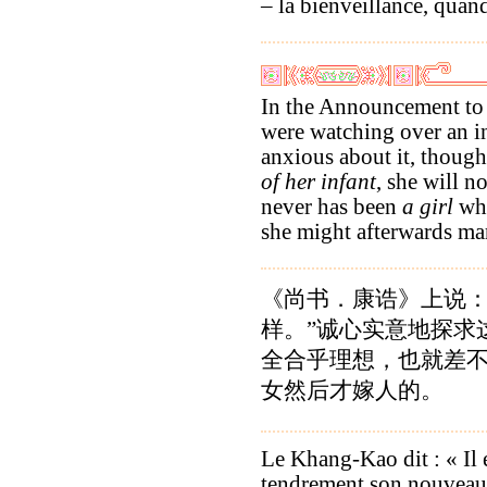
– la bienveillance, quand
In the Announcement to K
were watching over an inf
anxious about it, thoug
of her infant
, she will n
never has been
a girl
who
she might afterwards ma
《尚书．康诰》上说：
样。”诚心实意地探求
全合乎理想，也就差
女然后才嫁人的。
Le Khang-Kao dit : « Il
tendrement son nouveau-n