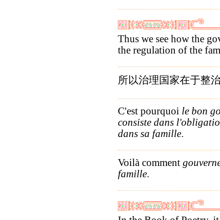
Thus we see how the gov
the regulation of the fam
所以治理国家在于整
C'est pourquoi
le bon g
consiste dans l'obligati
dans sa famille
.
Voilà comment
gouverne
famille
.
In the Book of Poetry, it