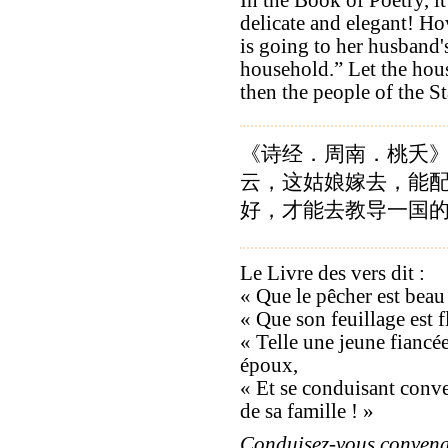
delicate and elegant! How
is going to her husband'
household.” Let the hou
then the people of the S
《诗经．周南．桃夭》
云，这姑娘嫁去，能配
好，才能去教导一国
Le Livre des vers dit :
« Que le pêcher est beau 
« Que son feuillage est f
« Telle une jeune fiancé
époux,
« Et se conduisant conv
de sa famille ! »
Conduisez-vous convena