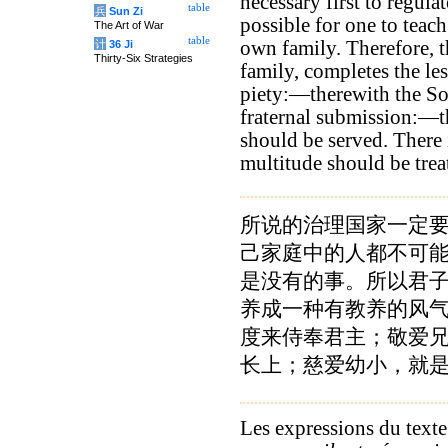
necessary first to regulat
table
兵
Sun Zi
possible for one to teach
The Art of War
table
own family. Therefore, t
计
36 Ji
Thirty-Six Strategies
family, completes the less
piety:—therewith the So
fraternal submission:—t
should be served. There
multitude should be trea
所说的治理国家一定
己家庭中的人都不可
是没有的事。所以君
养成一种有教养的风
度来侍奉君主；敬爱
长上；慈爱幼小，就
Les expressions du texte