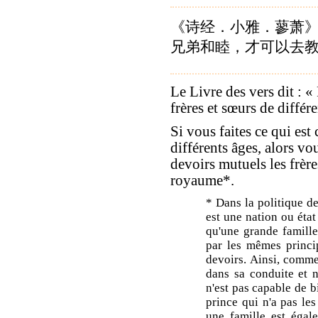
《诗经．小雅．蓼萧》
兄弟和睦，才可以去
Le Livre des vers dit : «
frères et sœurs de différe
Si vous faites ce qui est
différents âges, alors vo
devoirs mutuels les frères
royaume*.
* Dans la politique d
est une nation ou état 
qu'une grande famille 
par les mêmes princi
devoirs. Ainsi, comm
dans sa conduite et n
n'est pas capable de 
prince qui n'a pas les
une famille est égal