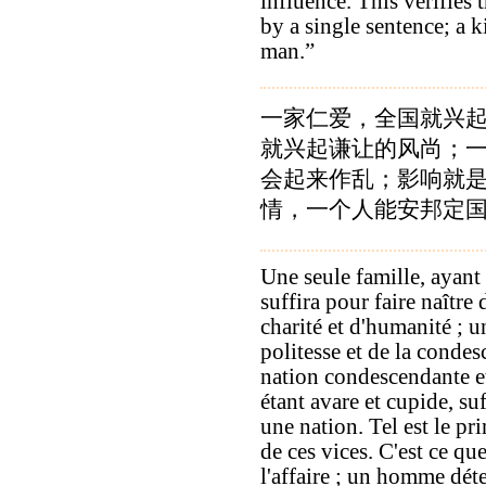
influence. This verifies
by a single sentence; a 
man.”
一家仁爱，全国就兴
就兴起谦让的风尚；
会起来作乱；影响就
情，一个人能安邦定
Une seule famille, ayant 
suffira pour faire naître
charité et d'humanité ; u
politesse et de la condes
nation condescendante et
étant avare et cupide, su
une nation. Tel est le pr
de ces vices. C'est ce qu
l'affaire ; un homme dét