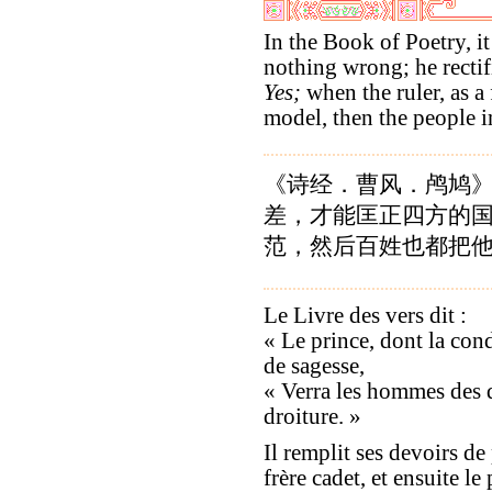
In the Book of Poetry, it
nothing wrong; he rectifi
Yes;
when the ruler, as a f
model, then the people i
《诗经．曹风．鸬鸠》
差，才能匡正四方的国
范，然后百姓也都把
Le Livre des vers dit :
« Le prince, dont la cond
de sagesse,
« Verra les hommes des q
droiture. »
Il remplit ses devoirs de 
frère cadet, et ensuite le 