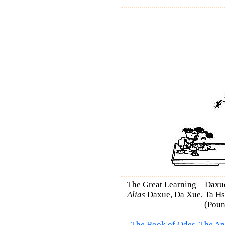
The Great Learning – Daxue
Alias
Daxue, Da Xue, Ta Hsu
(Poun
The Book of Odes
,
The An