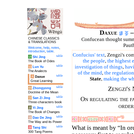
Daxue
–
CHINESE CLASSICS
Confucean thought summar
& TRANSLATIONS
Pauth
Welcome
,
help
,
notes
,
introduction
,
table
.
Confucius' text
, Zengzi's c
table
诗
Shi Jing
the people
,
the highest 
The Book of Odes
table
investigation of things
,
havi
论
Lun Yu
The Analects
of the mind
,
the regulation
table
大
Daxue
State
,
making the wh
Great Learning
Zengzi's
table
中
Zhongyong
Doctrine of the Mean
table
On regulating the fa
字
San Zi Jing
Three-characters book
order
table
易
Yi Jing
The Book of Changes
table
道
Dao De Jing
The Way and its Power
What is meant by “In orde
table
唐
Tang Shi
300 Tang Poems