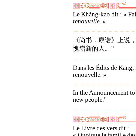
Le Khâng-kao dit : « Fa
renouvelle
. »
《尚书．康诰》上说，
愧崭新的人。”
Dans les Édits de Kang, il
renouvelle. »
In the Announcement to K
new people.”
Le Livre des vers dit :
« Quoique la famille de