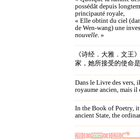
possédât depuis longte
principauté royale,
« Elle obtint du ciel (da
de Wen-wang) une inves
nouvelle
. »
《诗经．大雅．文王》
家，她所接受的使命是
Dans le Livre des vers, il
royaume ancien, mais il
In the Book of Poetry, i
ancient State, the ordin