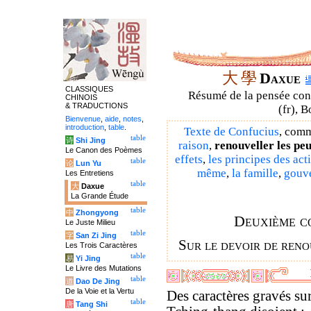
大
學
Daxue
CLASSIQUES
Résumé de la pensée confu
CHINOIS
& TRADUCTIONS
(fr), B
Bienvenue
,
aide
,
notes
,
introduction
,
table
.
Texte de Confucius
, comm
table
诗
Shi Jing
raison
,
renouveller les pe
Le Canon des Poèmes
effets
,
les principes des act
table
论
Lun Yu
même
,
la famille
,
gouve
Les Entretiens
table
大
Daxue
La Grande Étude
table
中
Zhongyong
Deuxième c
Le Juste Milieu
table
字
San Zi Jing
Sur le devoir de reno
Les Trois Caractères
table
易
Yi Jing
Le Livre des Mutations
table
道
Dao De Jing
De la Voie et la Vertu
Des caractères gravés sur
table
唐
Tang Shi