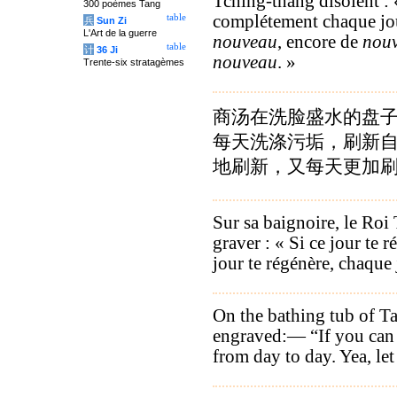
Tching-thang disoient :
300 poèmes Tang
com­plétement chaque jou
table
兵
Sun Zi
L'Art de la guerre
nouveau
, encore de
nou
table
计
36 Ji
nouveau
. »
Trente-six stratagèmes
商汤在洗脸盛水的盘子
每天洗涤污垢，刷新
地刷新，又每天更加刷
Sur sa baignoire, le Roi 
graver : « Si ce jour te r
jour te régénère, chaque 
On the bathing tub of T
engraved:— “If you can 
from day to day. Yea, let