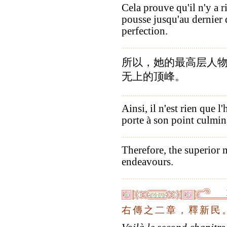
Cela prouve qu'il n'y a r
pousse jusqu'au dernier 
perfection.
所以，她的最高层人
无上的顶峰。
Ainsi, il n'est rien que
porte à son point culmin
Therefore, the superior 
endeavours.
右
傳
之
二
章
，
釋
新
民