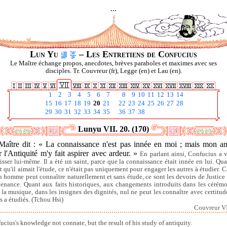
...
Lun Yu
– Les Entretiens de Confucius
Le Maître échange propos, anecdotes, brèves paraboles et maximes avec ses
disciples. Tr. Couvreur (fr), Legge (en) et Lau (en).
1
2
3
4
5
6
7
8
9
10
11
12
13
14
15
16
17
18
19
20
21
22
23
24
25
26
27
28
29
30
31
32
33
34
35
36
37
38
Lunyu VII. 20. (170)
Maître dit : « La connaissance n'est pas innée en moi ; mais mon a
 l'Antiquité m'y fait aspirer avec ardeur. »
En parlant ainsi, Confucius a 
aisser lui-même. Il a été un saint, parce que la connaissance était innée en lui. Qua
t qu'il aimait l'étude, ce n'était pas uniquement pour engager les autres à étudier. C
n homme peut connaître naturellement et sans étude, ce sont les devoirs de Justice 
enance. Quant aux faits historiques, aux changements introduits dans les cérémo
 la musique, dans les insignes des dignités, nul ne peut les connaître avec certitude,
es a étudiés. (Tchou Hsi)
Couvreur VI
ucius's knowledge not connate, but the result of his study of antiquity.