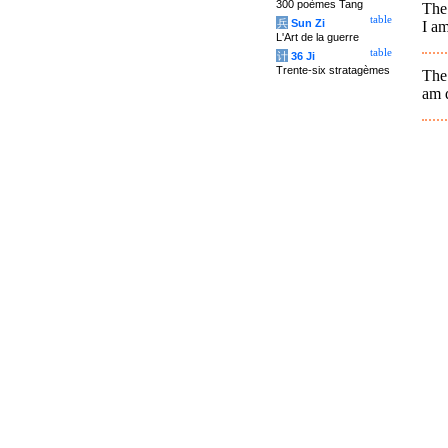
300 poèmes Tang
The
table
兵
Sun Zi
I am
L'Art de la guerre
table
计
36 Ji
Trente-six stratagèmes
The 
am q