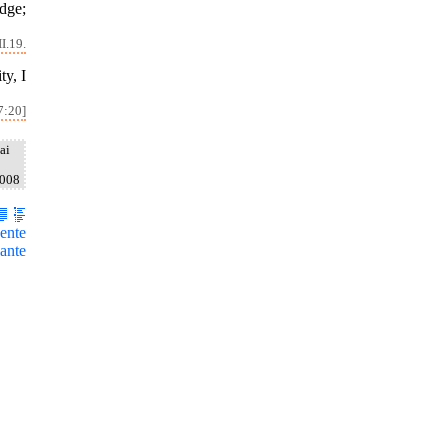
dge;
I.19.
ty, I
7:20]
ai
2008
ente
ante