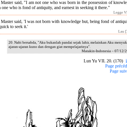
 Master said, "I am not one who was born in the possession of knowle
 one who is fond of antiquity, and earnest in seeking it there."
Legge VI
Master said, 'I was not born with knowledge but, being fond of antiqui
uick to seek it.'
Lau [
20. Nabi bersabda, "Aku bukanlah pandai sejak lahir, melainkan Aku menyuk
ajaran-ajaran kuno dan dengan giat mempelajarinya".
Matakin-Indonesia – 07/12/
Lun Yu VII. 20. (170)
Page précéd
Page suiv