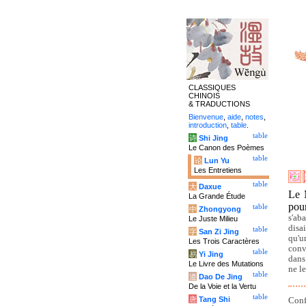
CLASSIQUES
CHINOIS
& TRADUCTIONS
Bienvenue
,
aide
,
notes
,
introduction
,
table
.
table
诗
Shi Jing
Le Canon des Poèmes
table
论
Lun Yu
Les Entretiens
table
大
Daxue
Le 
La Grande Étude
pour
table
中
Zhongyong
s'ab
Le Juste Milieu
disai
table
字
San Zi Jing
qu'u
Les Trois Caractères
conv
table
易
Yi Jing
dans
Le Livre des Mutations
ne l
table
道
Dao De Jing
De la Voie et la Vertu
table
唐
Tang Shi
Conf