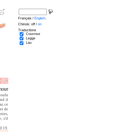
Français /
English
.
Chinois: off /
on
Traductions
Couvreur
Legge
Lau
mour
voulu
nd il
ar, ce
et de
nies,
 s'il
I.19.