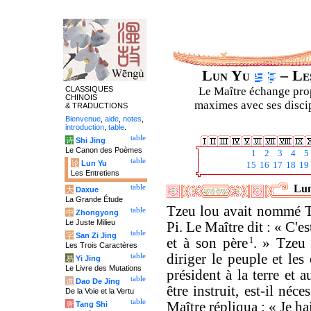
Lun Yu
– Les
CLASSIQUES
Le Maître échange prop
CHINOIS
maximes avec ses discipl
& TRADUCTIONS
Bienvenue
,
aide
,
notes
,
introduction
,
table
.
table
诗
Shi Jing
Le Canon des Poèmes
1
2
3
4
5
table
论
Lun Yu
15
16
17
18
19
Les Entretiens
Lun
table
大
Daxue
La Grande Étude
Tzeu lou avait nommé T
table
中
Zhongyong
Le Juste Milieu
Pi. Le Maître dit : « C'e
table
字
San Zi Jing
et à son père
1
. » Tzeu 
Les Trois Caractères
diriger le peuple et les 
table
易
Yi Jing
Le Livre des Mutations
président à la terre et 
table
道
Dao De Jing
être instruit, est-il néce
De la Voie et la Vertu
table
Maître répliqua : « Je ha
唐
Tang Shi