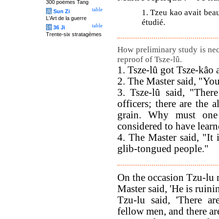
300 poèmes Tang
table
1. Tzeu kao avait beau
兵
Sun Zi
L'Art de la guerre
étudié.
table
计
36 Ji
Trente-six stratagèmes
How preliminary study is nec
reproof of Tsze-lû.
1. Tsze-lû got Tsze-kâo 
2. The Master said, "You
3. Tsze-lû said, "Ther
officers; there are the a
grain. Why must one
considered to have lear
4. The Master said, "It 
glib-tongued people."
On the occasion Tzu-lu m
Master said, 'He is ruini
Tzu-lu said, 'There a
fellow men, and there are