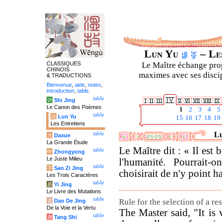
Lun Yu
– Les
CLASSIQUES
Le Maître échange prop
CHINOIS
maximes avec ses discipl
& TRADUCTIONS
Bienvenue
,
aide
,
notes
,
introduction
,
table
.
table
诗
Shi Jing
Le Canon des Poèmes
1
2
3
4
5
table
论
Lun Yu
15
16
17
18
19
Les Entretiens
Lu
table
大
Daxue
La Grande Étude
Le Maître dit : « Il est 
table
中
Zhongyong
Le Juste Milieu
l'humanité. Pourrait
table
字
San Zi Jing
choisirait de n'y point ha
Les Trois Caractères
table
易
Yi Jing
Le Livre des Mutations
table
Rule for the selection of a re
道
Dao De Jing
De la Voie et la Vertu
The Master said, "It is
table
唐
Tang Shi