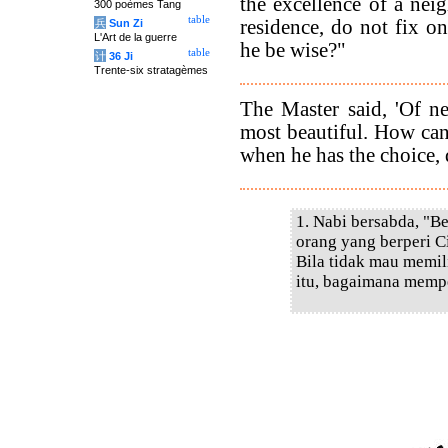
the excellence of a nei
300 poèmes Tang
table
residence, do not fix o
兵
Sun Zi
L'Art de la guerre
he be wise?"
table
计
36 Ji
Trente-six stratagèmes
The Master said, 'Of n
most beautiful. How ca
when he has the choice, 
1. Nabi bersabda, "B
orang yang berperi Ci
Bila tidak mau memil
itu, bagaimana memp