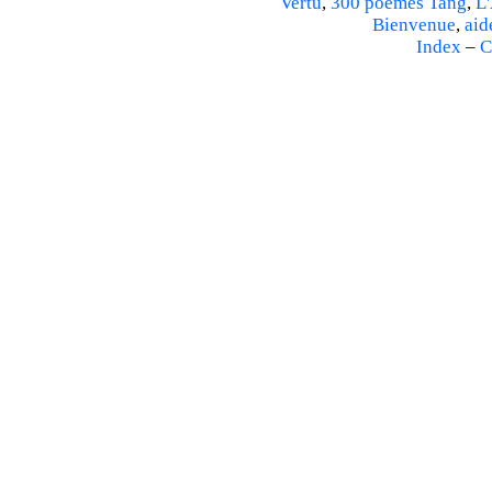
Vertu
,
300 poèmes Tang
,
L'
Bienvenue
,
aid
Index
–
C