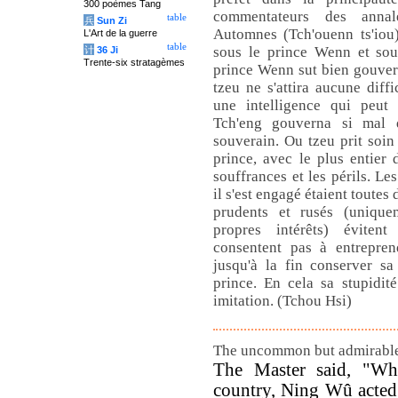
300 poèmes Tang
commentateurs des anna
table
兵
Sun Zi
Automnes (Tch'ouenn ts'iou)
L'Art de la guerre
table
sous le prince Wenn et sou
计
36 Ji
Trente-six stratagèmes
prince Wenn sut bien gouver
tzeu ne s'attira aucune diffi
une intelligence qui peut 
Tch'eng gouverna si mal q
souverain. Ou tzeu prit soin
prince, avec le plus entier
souffrances et les périls. Le
il s'est engagé étaient toutes 
prudents et rusés (unique
propres intérêts) éviten
consentent pas à entrepren
jusqu'à la fin conserver sa
prince. En cela sa stupidit
imitation. (Tchou Hsi)
The uncommon but admirable
The Master said, "Wh
country, Ning Wû acted