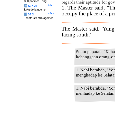
300 poèmes Tang
regards their aptitude for go
table
兵
Sun Zi
1. The Master said, "T
L'Art de la guerre
occupy the place of a prin
table
计
36 Ji
Trente-six stratagèmes
The Master said, 'Yung
facing south.'
Suatu pepatah, "Keh
kebanggaan orang-ora
1. Nabi berabda, "Yo
menghadap ke Selatan
1. Nabi berabda, "Yo
menhadap ke Selatan 