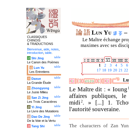
論
語
Lun Yu
– 
CLASSIQUES
Le Maître échange prop
CHINOIS
& TRADUCTIONS
maximes avec ses discipl
Bienvenue
,
aide
,
notes
,
introduction
,
table
.
table
诗
Shi Jing
Le Canon des Poèmes
1
2
3
4
5
6
table
论
Lun Yu
17
18
19
20
21
22
Les Entretiens
table
大
Daxue
Lun
La Grande Étude
table
Le Maître dit : « Ioung
中
Zhongyong
Le Juste Milieu
affaires publiques, l
table
字
San Zi Jing
midi
2
. » [...]
1. Tch
Les Trois Caractères
table
易
Yi Jing
l'autorité souveraine.
Le Livre des Mutations
table
道
Dao De Jing
De la Voie et la Vertu
The characters of Zan Yun
table
唐
Tang Shi