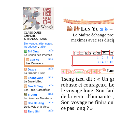
論
語
Lun Yu
– 
CLASSIQUES
Le Maître échange prop
CHINOIS
& TRADUCTIONS
maximes avec ses discipl
Bienvenue
,
aide
,
notes
,
introduction
,
table
.
table
诗
Shi Jing
Le Canon des Poèmes
1
2
3
4
table
论
Lun Yu
13
14
15
16
Les Entretiens
table
大
Daxue
Lun
La Grande Étude
table
Tseng tzeu dit : « Un g
中
Zhongyong
Le Juste Milieu
robuste et courageux. Le 
table
字
San Zi Jing
le voyage long. Son farde
Les Trois Caractères
table
易
Yi Jing
de la vertu d'humanité ;
Le Livre des Mutations
Son voyage ne finira qu'a
table
道
Dao De Jing
De la Voie et la Vertu
ce pas long ? »
table
唐
Tang Shi