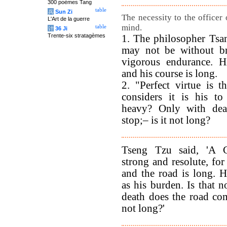
300 poèmes Tang
table
兵
Sun Zi
The necessity to the officer
L'Art de la guerre
mind.
table
计
36 Ji
Trente-six stratagèmes
1. The philosopher Tsan
may not be without b
vigorous endurance. H
and his course is long.
2. "Perfect virtue is 
considers it is his to
heavy? Only with dea
stop;– is it not long?
Tseng Tzu said, 'A 
strong and resolute, fo
and the road is long. 
as his burden. Is that 
death does the road com
not long?'