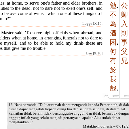
es; at home, to serve one's father and elder brothers; in
勉
公
duties to the dead, not to dare not to exert one's self; and
to be overcome of wine:– which one of these things do I
不
卿
in to?"
為
入
Legge IX.15.
酒
則
 Master said, 'To serve high officials when abroad, and
lders when at home, in arranging funerals not to dare to
困
事
re myself, and to be able to hold my drink~these are
les that give me no trouble.'
何
父
Lau [9:16]
有
兄
於
我
哉
16. Nabi bersabda, "Di luar rumah dapat mengabdi kepada Pemerintah, di da
rumah dapat mengabdi kepada orang tua dan saudara-saudara, di dalam hal
kematian tidak berani tidak bersungguh-sungguh dan tidak bermabuk denga
anggur, inilah yang selalu menjadi pertanyaan, apakah Aku sudah dapat
menjalankan ?"
Matakin-Indonesia – 07/12/