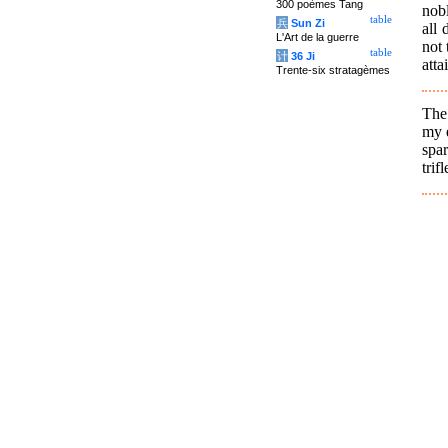
300 poèmes Tang
nobl
table
兵
Sun Zi
all 
L'Art de la guerre
not 
table
计
36 Ji
atta
Trente-six stratagèmes
The
my e
spa
trif