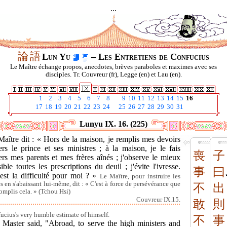
...
論
語
Lun Yu
– Les Entretiens de Confucius
Le Maître échange propos, anecdotes, brèves paraboles et maximes avec ses
disciples. Tr. Couvreur (fr), Legge (en) et Lau (en).
1
2
3
4
5
6
7
8
9
10
11
12
13
14
15
16
17
18
19
20
21
22
23
24
25
26
27
28
29
30
31
Lunyu IX. 16. (225)
aître dit : « Hors de la maison, je remplis mes devoirs
rs le prince et ses ministres ; à la maison, je le fais
喪
子
rs mes parents et mes frères aînés ; j'observe le mieux
ible toutes les prescriptions du deuil ; j'évite l'ivresse.
事
曰
est la difficulté pour moi ? »
Le Maître, pour instruire les
es en s'abaissant lui-même, dit : « C'est à force de persévérance que
不
出
complis cela. » (Tchou Hsi)
Couvreur IX.15.
敢
則
ucius's very humble estimate of himself.
不
事
 Master said, "Abroad, to serve the high ministers and