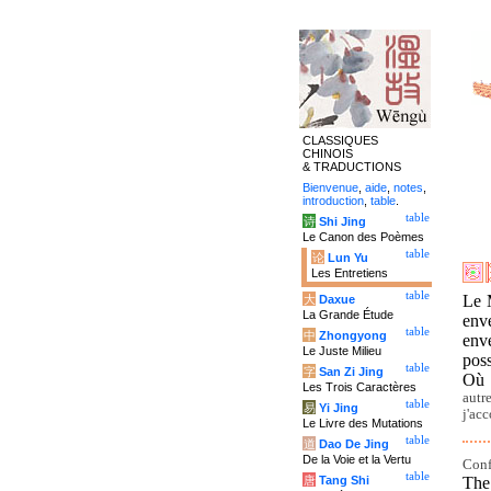
CLASSIQUES
CHINOIS
& TRADUCTIONS
Bienvenue
,
aide
,
notes
,
introduction
,
table
.
table
诗
Shi Jing
Le Canon des Poèmes
table
论
Lun Yu
Les Entretiens
table
Le M
大
Daxue
La Grande Étude
enve
table
中
Zhongyong
enve
Le Juste Milieu
poss
table
字
San Zi Jing
Où 
Les Trois Caractères
autr
table
易
Yi Jing
j'ac
Le Livre des Mutations
table
道
Dao De Jing
De la Voie et la Vertu
Conf
table
The
唐
Tang Shi