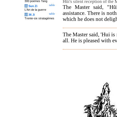
Hûi's silent reception of the 
300 poèmes Tang
table
The Master said, "Hû
兵
Sun Zi
L'Art de la guerre
assistance. There is noth
table
计
36 Ji
which he does not deligh
Trente-six stratagèmes
The Master said, 'Hui is
all. He is pleased with e