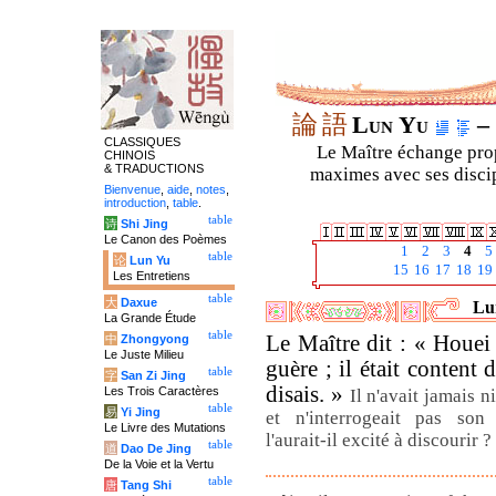
論
語
Lun Yu
– 
CLASSIQUES
Le Maître échange prop
CHINOIS
& TRADUCTIONS
maximes avec ses discipl
Bienvenue
,
aide
,
notes
,
introduction
,
table
.
table
诗
Shi Jing
Le Canon des Poèmes
1
2
3
4
5
table
论
Lun Yu
15
16
17
18
19
Les Entretiens
table
大
Daxue
Lun
La Grande Étude
table
Le Maître dit : « Houei
中
Zhongyong
Le Juste Milieu
guère ; il était content 
table
字
San Zi Jing
disais. »
Les Trois Caractères
Il n'avait jamais n
table
易
Yi Jing
et n'interrogeait pas so
Le Livre des Mutations
l'aurait-il excité à discourir 
table
道
Dao De Jing
De la Voie et la Vertu
table
唐
Tang Shi