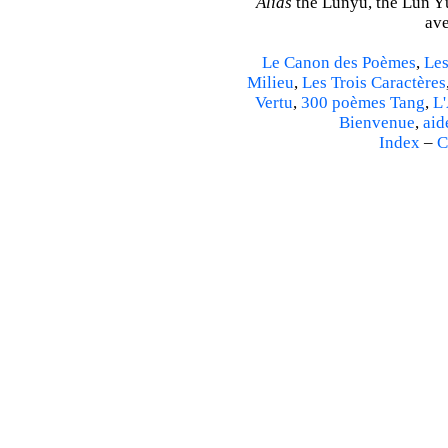
Alias
the Lunyu, the Lun Yü,
ave
Le Canon des Poèmes
,
Les
Milieu
,
Les Trois Caractères
Vertu
,
300 poèmes Tang
,
L'
Bienvenue
,
aid
Index
–
C