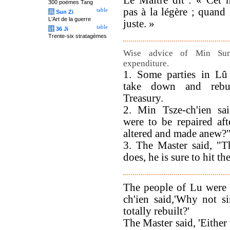
Le Maître dit : « Cet
300 poèmes Tang
pas à la légère ; quand i
table
兵
Sun Zi
L'Art de la guerre
juste. »
table
计
36 Ji
Trente-six stratagèmes
Wise advice of Min Sun 
expenditure.
1. Some parties in Lû
take down and rebu
Treasury.
2. Min Tsze-ch'ien sa
were to be repaired aft
altered and made anew?
3. The Master said, "
does, he is sure to hit th
The people of Lu were 
ch'ien said,'Why not s
totally rebuilt?'
The Master said, 'Either