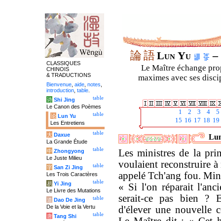
論
語
Lun Yu
– 
CLASSIQUES
Le Maître échange prop
CHINOIS
& TRADUCTIONS
maximes avec ses discipl
Bienvenue
,
aide
,
notes
,
introduction
,
table
.
table
诗
Shi Jing
Le Canon des Poèmes
1
2
3
4
5
table
论
Lun Yu
15
16
17
18
19
Les Entretiens
table
大
Daxue
Lun
La Grande Étude
table
Les ministres de la pri
中
Zhongyong
Le Juste Milieu
voulaient reconstruire à
table
字
San Zi Jing
appelé Tch'ang fou. Min 
Les Trois Caractères
table
易
Yi Jing
« Si l'on réparait l'anc
Le Livre des Mutations
serait-ce pas bien ? Es
table
道
Dao De Jing
De la Voie et la Vertu
d'élever une nouvelle c
table
唐
Tang Shi