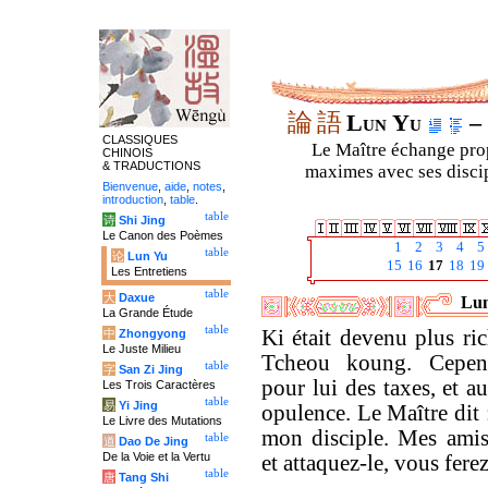
論
語
Lun Yu
– 
CLASSIQUES
Le Maître échange prop
CHINOIS
& TRADUCTIONS
maximes avec ses discipl
Bienvenue
,
aide
,
notes
,
introduction
,
table
.
table
诗
Shi Jing
Le Canon des Poèmes
1
2
3
4
5
table
论
Lun Yu
15
16
17
18
19
Les Entretiens
table
大
Daxue
Lun
La Grande Étude
table
Ki était devenu plus ric
中
Zhongyong
Le Juste Milieu
Tcheou koung. Cepend
table
字
San Zi Jing
pour lui des taxes, et 
Les Trois Caractères
table
易
Yi Jing
opulence. Le Maître dit :
Le Livre des Mutations
mon disciple. Mes amis
table
道
Dao De Jing
De la Voie et la Vertu
et attaquez-le, vous ferez
table
唐
Tang Shi