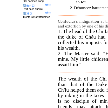
300 poèmes Tang
1. Jen Iou.
table
兵
Sun Zi
2. Dénoncez hautement
L'Art de la guerre
table
计
36 Ji
Trente-six stratagèmes
Confucius's indignation at t
and extortion by one of his di
1. The head of the Chî f
the duke of Châu had 
collected his imposts f
his wealth.
2. The Master said, "H
mine. My little childre
assail him."
The wealth of the Chi
than that of the Duke
Ch'iu helped them add f
by raking in the taxes.
is no disciple of mi
friends, may attack 