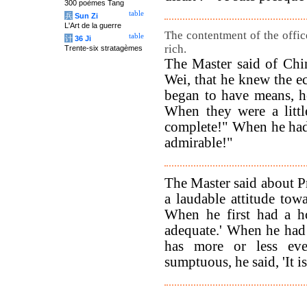
300 poèmes Tang
table
兵
Sun Zi
L'Art de la guerre
The contentment of the offic
table
计
36 Ji
rich.
Trente-six stratagèmes
The Master said of Chin
Wei, that he knew the 
began to have means, he
When they were a little
complete!" When he had 
admirable!"
The Master said about P
a laudable attitude towa
When he first had a ho
adequate.' When he had 
has more or less ev
sumptuous, he said, 'It i