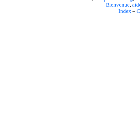
Bienvenue
,
aid
Index
–
C