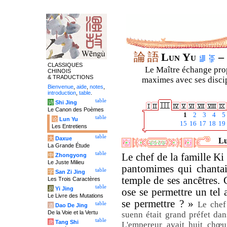
論
語
Lun Yu
– 
CLASSIQUES
Le Maître échange prop
CHINOIS
& TRADUCTIONS
maximes avec ses discipl
Bienvenue
,
aide
,
notes
,
introduction
,
table
.
table
诗
Shi Jing
Le Canon des Poèmes
1
2
3
4
5
table
论
Lun Yu
15
16
17
18
19
Les Entretiens
table
大
Daxue
Lu
La Grande Étude
table
Le chef de la famille Ki
中
Zhongyong
Le Juste Milieu
pantomimes qui chantai
table
字
San Zi Jing
temple de ses ancêtres. C
Les Trois Caractères
table
易
Yi Jing
ose se permettre un tel a
Le Livre des Mutations
se permettre ? »
Le chef
table
道
Dao De Jing
De la Voie et la Vertu
suenn était grand préfet dan
table
唐
Tang Shi
L'empereur avait huit chœu