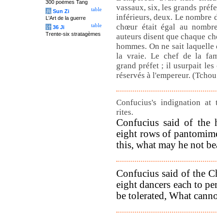
300 poèmes Tang
vassaux, six, les grands préfet
table
兵
Sun Zi
inférieurs, deux. Le nombre
L'Art de la guerre
chœur était égal au nombr
table
计
36 Ji
Trente-six stratagèmes
auteurs disent que chaque ch
hommes. On ne sait laquelle 
la vraie. Le chef de la fam
grand préfet ; il usurpait le
réservés à l'empereur. (Tchou
Confucius's indignation at 
rites.
Confucius said of the 
eight rows of pantomimes
this, what may he not be
Confucius said of the C
eight dancers each to per
be tolerated, What canno