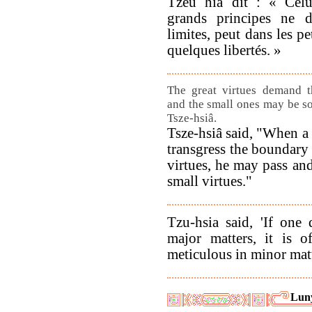
Tzeu hia dit : « Celu
grands principes ne d
limites, peut dans les pe
quelques libertés. »
The great virtues demand th
and the small ones may be s
Tsze-hsiâ.
Tsze-hsiâ said, "When a
transgress the boundary 
virtues, he may pass and
small virtues."
Tzu-hsia said, 'If one
major matters, it is 
meticulous in minor matt
Lun