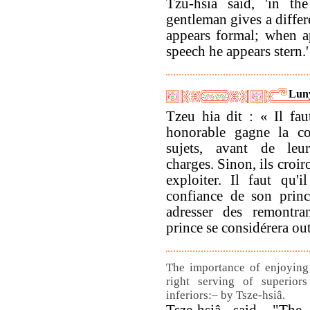
Tzu-hsia said, 'in the
gentleman gives a differ
appears formal; when a
speech he appears stern.'
Lun
Tzeu hia dit : « Il f
honorable gagne la co
sujets, avant de leu
charges. Sinon, ils croiro
exploiter. Il faut qu'i
confiance de son princ
adresser des remontra
prince se considérera ou
The importance of enjoying
right serving of superior
inferiors:– by Tsze-hsiâ.
Tsze-hsiâ said, "The