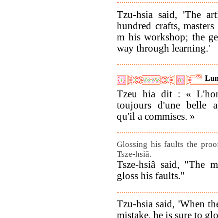
Tzu-hsia said, 'The ar
hundred crafts, masters
m his workshop; the ge
way through learning.'
Lun
Tzeu hia dit : « L'h
toujours d'une belle a
qu'il a commises. »
Glossing his faults the pro
Tsze-hsiâ.
Tsze-hsiâ said, "The 
gloss his faults."
Tzu-hsia said, 'When t
mistake, he is sure to glo