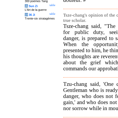
douleur. »
300 poèmes Tang
table
兵
Sun Zi
L'Art de la guerre
table
Tsze-chang's opinion of the c
计
36 Ji
Trente-six stratagèmes
true scholar.
Tsze-chang said, "The s
for public duty, seei
danger, is prepared to sa
When the opportuni
presented to him, he thin
his thoughts are reveren
about the grief whi
commands our approbati
Tzu-chang said, 'One c
Gentleman who is ready t
danger, who does not fo
gain,' and who does not 
nor sorrow while in mou