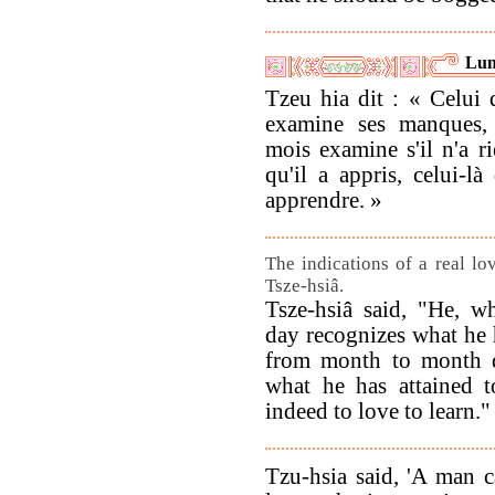
Lun
Tzeu hia dit : « Celui 
examine ses manques,
mois examine s'il n'a r
qu'il a appris, celui-là
apprendre. »
The indications of a real lo
Tsze-hsiâ.
Tsze-hsiâ said, "He, 
day recognizes what he 
from month to month d
what he has attained 
indeed to love to learn."
Tzu-hsia said, 'A man c