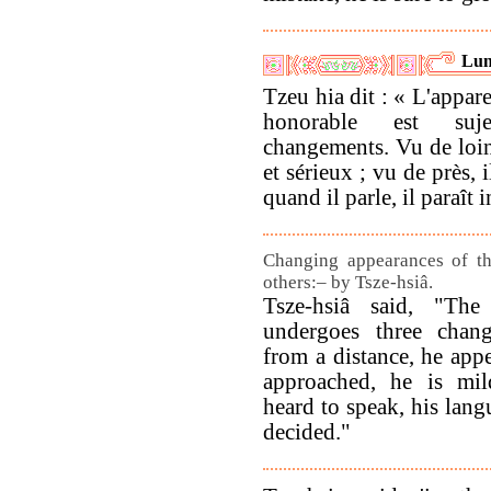
Lun
Tzeu hia dit : « L'appa
honorable est suj
changements. Vu de loin,
et sérieux ; vu de près, i
quand il parle, il paraît i
Changing appearances of th
others:– by Tsze-hsiâ.
Tsze-hsiâ said, "The
undergoes three chan
from a distance, he app
approached, he is mi
heard to speak, his lang
decided."