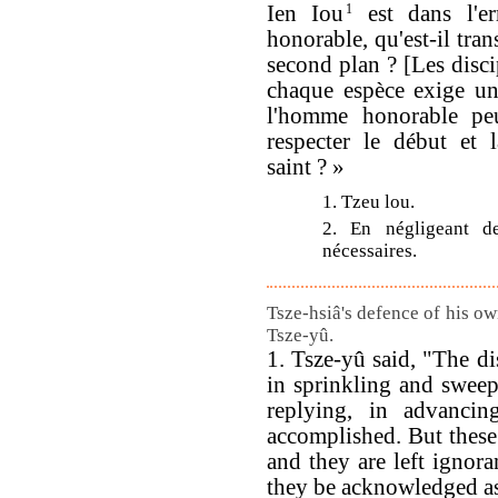
Ien Iou
1
est dans l'e
honorable, qu'est-il tra
second plan ? [Les disci
chaque espèce exige une
l'homme honorable peu
respecter le début et l
saint ? »
1. Tzeu lou.
2. En négligeant d
nécessaires.
Tsze-hsiâ's defence of his o
Tsze-yû.
1. Tsze-yû said, "The di
in sprinkling and swee
replying, in advancing
accomplished. But these 
and they are left ignora
they be acknowledged as