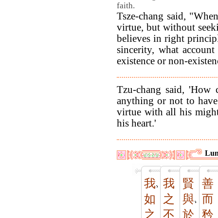
faith.
Tsze-chang said, "When
virtue, but without seeki
believes in right princip
sincerity, what accoun
existence or non-existen
Tzu-chang said, 'How c
anything or not to have
virtue with all his migh
his heart.'
Lun
我
我
賢
善
如
之
與
而
之
不
於
矜