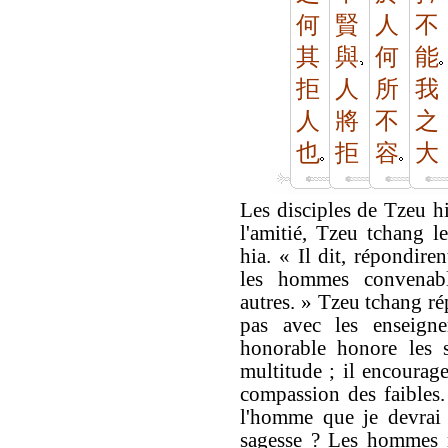
何
賢
人
不
其
與
何
能
拒
人
所
我
人
將
不
之
也
拒
容
大
Les disciples de Tzeu h
l'amitié, Tzeu tchang 
hia. « Il dit, répondiren
les hommes convenable
autres. » Tzeu tchang ré
pas avec les enseign
honorable honore les s
multitude ; il encourage
compassion des faibles.
l'homme que je devrai 
sagesse ? Les hommes m