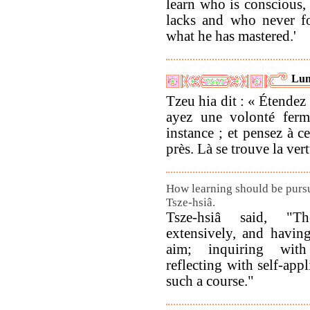
learn who is conscious, 
lacks and who never fo
what he has mastered.'
Lun
Tzeu hia dit : « Étendez
ayez une volonté ferm
instance ; et pensez à 
près. Là se trouve la ver
How learning should be pursu
Tsze-hsiâ.
Tsze-hsiâ said, "Th
extensively, and havin
aim; inquiring with
reflecting with self-appl
such a course."