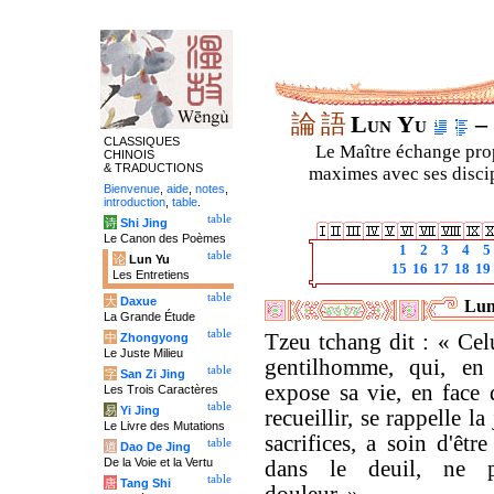
論
語
Lun Yu
– 
CLASSIQUES
Le Maître échange prop
CHINOIS
& TRADUCTIONS
maximes avec ses discipl
Bienvenue
,
aide
,
notes
,
introduction
,
table
.
table
诗
Shi Jing
Le Canon des Poèmes
1
2
3
4
5
table
论
Lun Yu
15
16
17
18
19
Les Entretiens
table
大
Daxue
Lun
La Grande Étude
table
Tzeu tchang dit : « Celu
中
Zhongyong
Le Juste Milieu
gentilhomme, qui, en 
table
字
San Zi Jing
expose sa vie, en face 
Les Trois Caractères
table
易
Yi Jing
recueillir, se rappelle la
Le Livre des Mutations
sacrifices, a soin d'êtr
table
道
Dao De Jing
De la Voie et la Vertu
dans le deuil, ne 
table
唐
Tang Shi