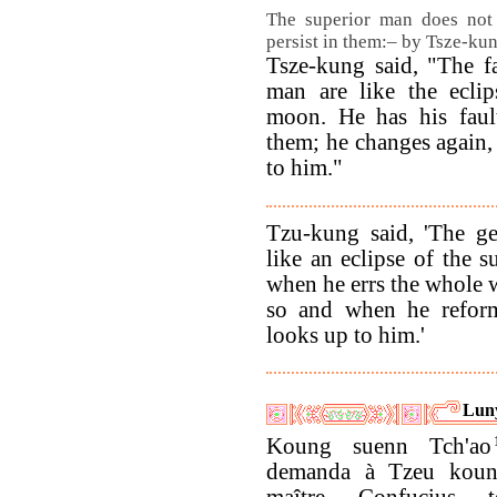
The superior man does not 
persist in them:– by Tsze-kun
Tsze-kung said, "The fa
man are like the ecli
moon. He has his faul
them; he changes again,
to him."
Tzu-kung said, 'The ge
like an eclipse of the 
when he errs the whole 
so and when he refor
looks up to him.'
Lun
Koung suenn Tch'ao
demanda à Tzeu koun
maître Confucius t