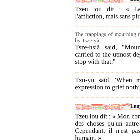
Tzeu iou dit : « Le
l'affliction, mais sans pl
The trappings of mourning 
by Tsze-yû.
Tsze-hsiâ said, "Mou
carried to the utmost de
stop with that."
Tzu-yu said, 'When m
expression to grief noth
Lun
Tzeu iou dit : « Mon c
des choses qu'un autre 
Cependant, il n'est pa
humain. »