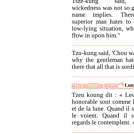
Tsze-kung said,
wickedness was not so gr
name implies. There
superior man hates to 
low-lying situation, wh
flow in upon him."
Tzu-kung said, 'Chou was
why the gentleman hate
there that all that is sor
Lun
Tzeu koung dit : « Le
honorable sont comme le
et de la lune. Quand il s
le voient. Quand il s
regards le contemplent. »