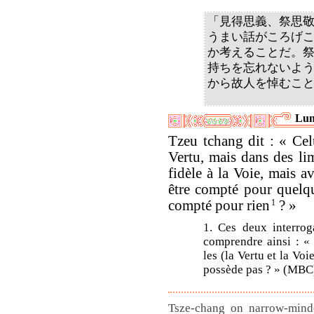
「見得思義、祭思
うまい話がころげ
か考えることだ。
持ちを忘れないよ
から故人を悼むこ
Lun
Tzeu tchang dit : « Celu
Vertu, mais dans des limi
fidèle à la Voie, mais av
être compté pour quelqu
compté pour rien
1
? »
1. Ces deux interrog
comprendre ainsi : « 
les (la Vertu et la Voi
possède pas ? » (MBC
Tsze-chang on narrow-minde