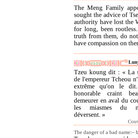
The Meng Family appo
sought the advice of Ts
authority have lost th
for long, been rootless
truth from them, do not
have compassion on the
Lun
Tzeu koung dit : « La s
de l'empereur Tcheou n'a
extrême qu'on le di
honorable craint be
demeurer en aval du cou
les miasmes du 
déversent. »
Couv
The danger of a bad name:– 