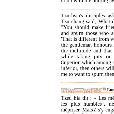
to do with the putting a
Tzu-hsia's disciples a
Tzu-chang said, 'What d
"You should make frie
and spurn those who ar
'That is different from 
the gentleman honours h
the multitude and that 
while taking pity on
8uperior, which among me
inferior, then others wi
me to want to spurn the
Lun
Tzeu hia dit : « Les mé
les plus humbles
1
, n
mépriser. Mais à s'y enga