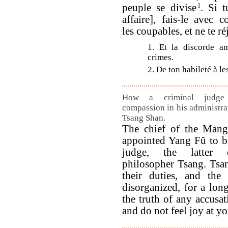
peuple se divise
1
. Si t
affaire], fais-le avec 
les coupables, et ne te ré
1. Et la discorde 
crimes.
2. De ton habileté à le
How a criminal judge 
compassion in his administrat
Tsang Shan.
The chief of the Mang
appointed Yang Fû to be
judge, the latter 
philosopher Tsang. Tsan
their duties, and the
disorganized, for a lo
the truth of any accusat
and do not feel joy at yo