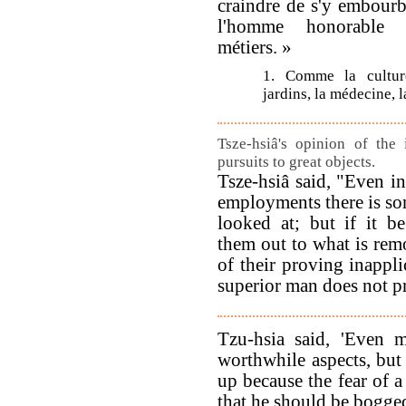
craindre de s'y embourb
l'homme honorable 
métiers. »
1. Comme la cultu
jardins, la médecine, l
Tsze-hsiâ's opinion of the 
pursuits to great objects.
Tsze-hsiâ said, "Even in
employments there is s
looked at; but if it b
them out to what is remo
of their proving inappli
superior man does not pr
Tzu-hsia said, 'Even m
worthwhile aspects, but
up because the fear of
that he should be bogge