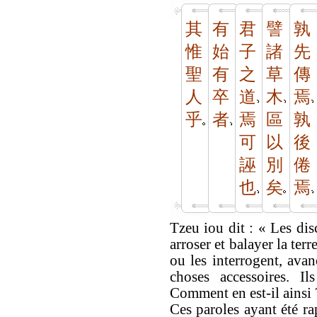
其
有
君
譬
孰
惟
始
子
諸
先
聖
有
之
草
傳
人
卒
道
木
焉
乎
者
焉
區
孰
可
以
後
誣
別
倦
也
矣
焉
Tzeu iou dit : « Les dis
arroser et balayer la ter
ou les interrogent, avan
choses accessoires. Il
Comment en est-il ainsi 
Ces paroles ayant été ra