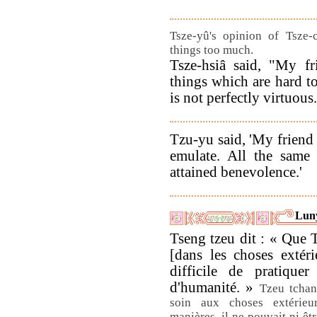
Tsze-yû's opinion of Tsze-
things too much.
Tsze-hsiâ said, "My f
things which are hard t
is not perfectly virtuous
Tzu-yu said, 'My friend 
emulate. All the same 
attained benevolence.'
Lun
Tseng tzeu dit : « Que 
[dans les choses extéri
difficile de pratique
d'humanité. »
Tzeu tchan
soin aux choses extérieu
manières, il ne pouvait ni êtr