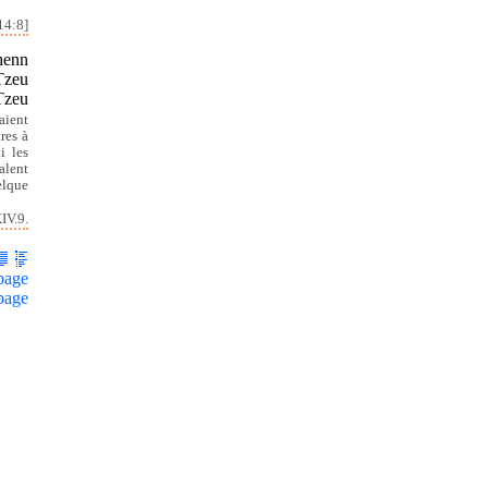
14:8]
Chenn
 Tzeu
 Tzeu
aient
res à
i les
alent
elque
IV.9.
page
page