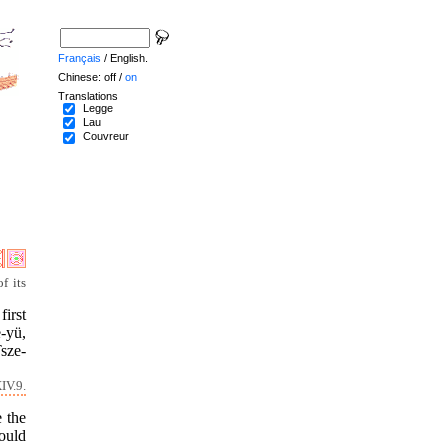
Français
/ English.
Chinese: off /
on
Translations
Legge
Lau
Couvreur
f its
first
-yü,
Tsze-
IV.9.
e the
ould