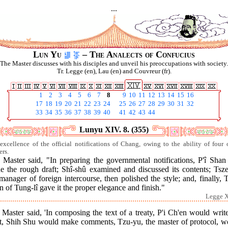
...
Lun Yu
– The Analects of Confucius
The Master discusses with his disciples and unveil his preoccupations with society.
Tr. Legge (en), Lau (en) and Couvreur (fr).
1
2
3
4
5
6
7
8
9
10
11
12
13
14
15
16
17
18
19
20
21
22
23
24
25
26
27
28
29
30
31
32
33
34
35
36
37
38
39
40
41
42
43
44
Lunyu XIV. 8. (355)
excellence of the official notifications of Chang, owing to the ability of four o
ers.
Master said, "In preparing the governmental notifications, P'î Shan 
e the rough draft; Shî-shû examined and discussed its contents; Tsze
manager of foreign intercourse, then polished the style; and, finally, 
n of Tung-lî gave it the proper elegance and finish."
Legge X
Master said, 'In composing the text of a treaty, P'i Ch'en would writ
ft, Shih Shu would make comments, Tzu-yu, the master of protocol, w