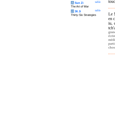
tou
table
兵
Sun Zi
The Art of War
table
计
36 Ji
Le M
Thirty-Six Strategies
en c
iu, 
tch'
gran
écri
médi
part
chos