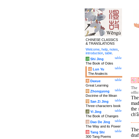
CHINESE CLASSICS
& TRANSLATIONS
Welcome
,
help
,
notes
,
introduction
,
table
.
table
诗
Shi Jing
The Book of Odes
table
论
Lun Yu
The Analects
table
大
Daxue
Great Learning
The 
table
中
Zhongyong
offic
Doctrine of the Mean
The 
table
字
San Zi Jing
mad
Three-characters book
the 
table
易
Yi Jing
ch'â
The Book of Changes
table
道
Dao De Jing
The Way and its Power
The 
table
唐
Tang Shi
dra
300 Tang Poems