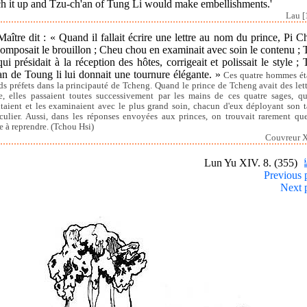
ch it up and Tzu-ch'an of Tung Li would make embellishments.'
Lau [
aître dit : « Quand il fallait écrire une lettre au nom du prince, Pi 
omposait le brouillon ; Cheu chou en examinait avec soin le contenu ;
qui présidait à la réception des hôtes, corrigeait et polissait le style ;
an de Toung li lui donnait une tournure élégante. »
Ces quatre hommes ét
ds préfets dans la principauté de Tcheng. Quand le prince de Tcheng avait des lett
re, elles passaient toutes successivement par les mains de ces quatre sages, qu
taient et les examinaient avec le plus grand soin, chacun d'eux déployant son t
iculier. Aussi, dans les réponses envoyées aux princes, on trouvait rarement qu
e à reprendre. (Tchou Hsi)
Couvreur X
Lun Yu XIV. 8. (355)
Previous 
Next 