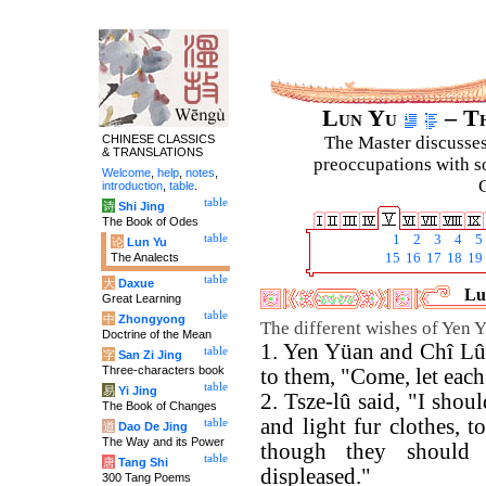
Lun Yu
– Th
CHINESE CLASSICS
The Master discusses 
& TRANSLATIONS
preoccupations with so
Welcome
,
help
,
notes
,
C
introduction
,
table
.
table
诗
Shi Jing
The Book of Odes
table
1
2
3
4
5
论
Lun Yu
The Analects
15
16
17
18
19
table
大
Daxue
Lu
Great Learning
table
中
Zhongyong
The different wishes of Yen 
Doctrine of the Mean
1. Yen Yüan and Chî Lû 
table
字
San Zi Jing
Three-characters book
to them, "Come, let each 
table
易
Yi Jing
2. Tsze-lû said, "I shou
The Book of Changes
and light fur clothes, 
table
道
Dao De Jing
The Way and its Power
though they should
table
唐
Tang Shi
displeased."
300 Tang Poems