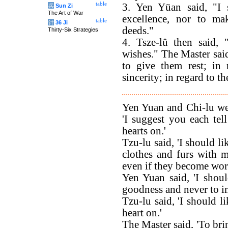
table
3. Yen Yüan said, "I 
兵
Sun Zi
The Art of War
excellence, nor to ma
table
计
36 Ji
deeds."
Thirty-Six Strategies
4. Tsze-lû then said, 
wishes." The Master said
to give them rest; in 
sincerity; in regard to t
Yen Yuan and Chi-lu wer
'I suggest you each tel
hearts on.'
Tzu-lu said, 'I should l
clothes and furs with m
even if they become wor
Yen Yuan said, 'I shou
goodness and never to i
Tzu-lu said, 'I should l
heart on.'
The Master said, 'To brin