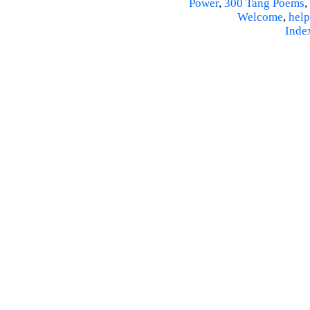
Power
,
300 Tang Poems
,
Welcome
,
help
Inde