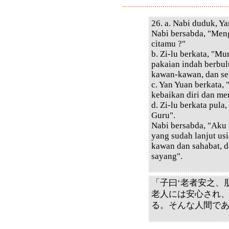
26. a. Nabi duduk, Y
Nabi bersabda, "Meng
citamu ?"
b. Zi-lu berkata, "M
pakaian indah berbul
kawan-kawan, dan sek
c. Yan Yuan berkata,
kebaikan diri dan me
d. Zi-lu berkata pula
Guru".
Nabi bersabda, "Aku
yang sudah lanjut us
kawan dan sahabat, 
sayang".
「子曰‘老者安之、
老人には安心され
る。そんな人間で