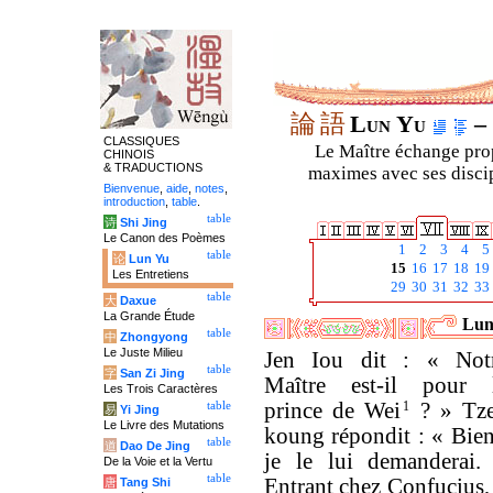
論
語
Lun Yu
– 
CLASSIQUES
Le Maître échange prop
CHINOIS
& TRADUCTIONS
maximes avec ses discipl
Bienvenue
,
aide
,
notes
,
introduction
,
table
.
table
诗
Shi Jing
Le Canon des Poèmes
1
2
3
4
5
table
论
Lun Yu
15
16
17
18
19
Les Entretiens
29
30
31
32
33
table
大
Daxue
La Grande Étude
Luny
table
中
Zhongyong
Le Juste Milieu
Jen Iou dit : « Not
table
字
San Zi Jing
Maître est-il pour 
Les Trois Caractères
prince de Wei
1
? » Tz
table
易
Yi Jing
Le Livre des Mutations
koung répondit : « Bien
table
道
Dao De Jing
je le lui demanderai.
De la Voie et la Vertu
table
Entrant chez Confucius, 
唐
Tang Shi