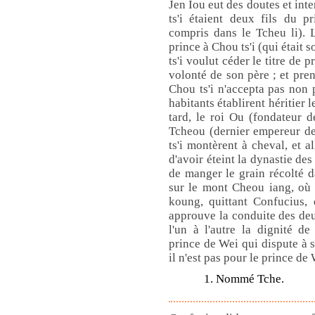
Jen Iou eut des doutes et inte
ts'i étaient deux fils du 
compris dans le Tcheu li). 
prince à Chou ts'i (qui était 
ts'i voulut céder le titre de p
volonté de son père ; et pren
Chou ts'i n'accepta pas non p
habitants établirent héritier 
tard, le roi Ou (fondateur 
Tcheou (dernier empereur de
ts'i montèrent à cheval, et a
d'avoir éteint la dynastie d
de manger le grain récolté da
sur le mont Cheou iang, où 
koung, quittant Confucius, 
approuve la conduite des deux
l'un à l'autre la dignité d
prince de Wei qui dispute à
il n'est pas pour le prince de
1. Nommé Tche.