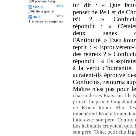
300 poèmes Tang
lui dit : « Que faut-
table
兵
Sun Zi
penser de Pe i et de Ch
L'Art de la guerre
table
计
36 Ji
ts'i ? » Confuci
Trente-six stratagèmes
répondit : « C'étaie
deux sages d
l'Antiquité. » Tzeu kou
reprit : « Eprouvèrent-i
des regrets ? » Confuci
répondit : « Ils aspiraie
à la vertu d'humanité, 
auraient-ils éprouvé de
Confucius, retourna aupr
Maître n'est pas pour l
chassa de ses États son fils K
prince. Le prince Ling étant m
de K'ouai kouei. Mais les
ramenèrent K'ouai kouei dans
lutte avec son père. Confuciu
Les habitants croyaient que, 
son père, Tche, petit-fils lé