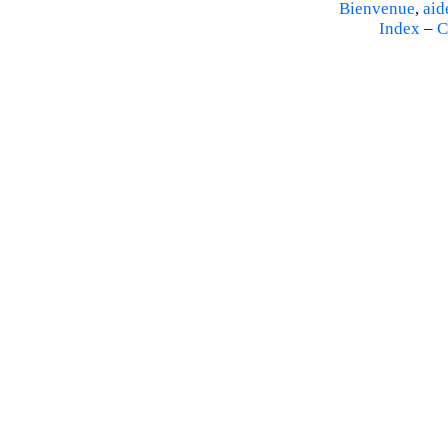
Bienvenue
,
aid
Index
–
C