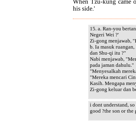
When Tzu-kung came out
his side.'
15. a. Ran-you bert
Negeri Wei ?'
Zi-gong menjawab, "
b. Ia masuk ruangan,
dan Shu-qi itu ?"
Nabi menjawab, "Mer
pada jaman dahulu."
"Menyesalkah mereka
"Mereka mencari Cin
Kasih. Mengapa meny
Zi-gong keluar dan b
i dont understand, so
good ?the son or the