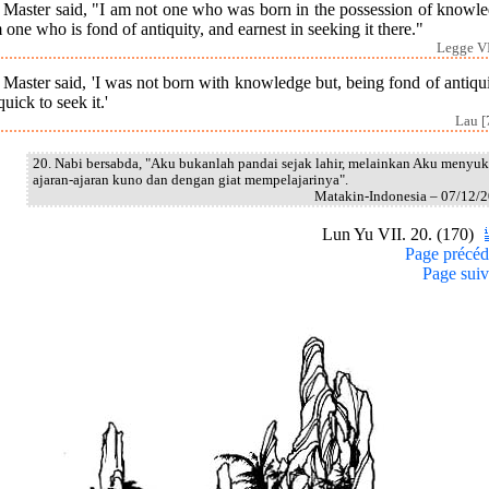
 Master said, "I am not one who was born in the possession of knowle
 one who is fond of antiquity, and earnest in seeking it there."
Legge VI
Master said, 'I was not born with knowledge but, being fond of antiqui
uick to seek it.'
Lau [
20. Nabi bersabda, "Aku bukanlah pandai sejak lahir, melainkan Aku menyuk
ajaran-ajaran kuno dan dengan giat mempelajarinya".
Matakin-Indonesia – 07/12/
Lun Yu VII. 20. (170)
Page précéd
Page suiv