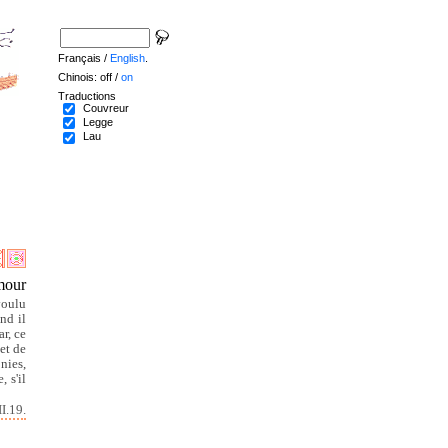
Français /
English
.
Chinois: off /
on
Traductions
Couvreur
Legge
Lau
mour
voulu
nd il
ar, ce
et de
nies,
 s'il
I.19.