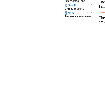
300 poèmes Tang
The
table
兵
Sun Zi
I am
L'Art de la guerre
table
计
36 Ji
Trente-six stratagèmes
The 
am q