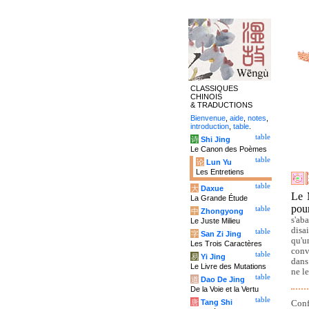
CLASSIQUES
CHINOIS
& TRADUCTIONS
Bienvenue
,
aide
,
notes
,
introduction
,
table
.
table
诗
Shi Jing
Le Canon des Poèmes
table
论
Lun Yu
Les Entretiens
table
大
Daxue
Le 
La Grande Étude
pour
table
中
Zhongyong
s'ab
Le Juste Milieu
disai
table
字
San Zi Jing
qu'u
Les Trois Caractères
conv
table
易
Yi Jing
dans
Le Livre des Mutations
ne l
table
道
Dao De Jing
De la Voie et la Vertu
table
唐
Tang Shi
Conf