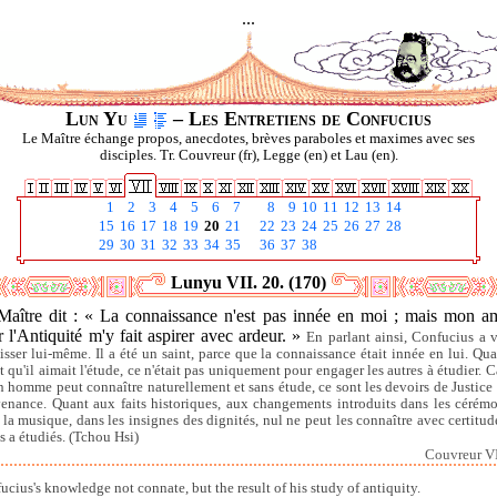
...
Lun Yu
– Les Entretiens de Confucius
Le Maître échange propos, anecdotes, brèves paraboles et maximes avec ses
disciples. Tr. Couvreur (fr), Legge (en) et Lau (en).
1
2
3
4
5
6
7
8
9
10
11
12
13
14
15
16
17
18
19
20
21
22
23
24
25
26
27
28
29
30
31
32
33
34
35
36
37
38
Lunyu VII. 20. (170)
Maître dit : « La connaissance n'est pas innée en moi ; mais mon a
 l'Antiquité m'y fait aspirer avec ardeur. »
En parlant ainsi, Confucius a 
aisser lui-même. Il a été un saint, parce que la connaissance était innée en lui. Qua
t qu'il aimait l'étude, ce n'était pas uniquement pour engager les autres à étudier. C
n homme peut connaître naturellement et sans étude, ce sont les devoirs de Justice 
enance. Quant aux faits historiques, aux changements introduits dans les cérémo
 la musique, dans les insignes des dignités, nul ne peut les connaître avec certitude,
es a étudiés. (Tchou Hsi)
Couvreur VI
ucius's knowledge not connate, but the result of his study of antiquity.