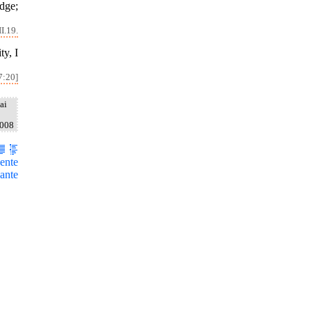
dge;
I.19.
ty, I
7:20]
ai
2008
ente
ante