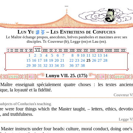
...
Lun Yu
– Les Entretiens de Confucius
Le Maître échange propos, anecdotes, brèves paraboles et maximes avec ses
disciples. Tr. Couvreur (fr), Legge (en) et Lau (en).
1
2
3
4
5
6
7
8
9
10
11
12
13
14
15
16
17
18
19
20
21
22
23
24
25
26
27
28
29
30
31
32
33
34
35
36
37
38
Lunyu VII. 25. (175)
Maître enseignait spécialement quatre choses : les textes anciens
ique, la loyauté et la fidélité.
Couvreur VI
subjects of Confucius's teaching.
e were four things which the Master taught, – letters, ethics, devoti
, and truthfulness.
Legge VI
Master instructs under four heads: culture, moral conduct, doing one's