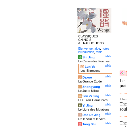
CLASSIQUES
CHINOIS
& TRADUCTIONS
Bienvenue
,
aide
,
notes
,
introduction
,
table
.
table
诗
Shi Jing
Le Canon des Poèmes
table
论
Lun Yu
Les Entretiens
table
大
Daxue
Le 
La Grande Étude
prat
table
中
Zhongyong
Le Juste Milieu
table
字
San Zi Jing
The 
Les Trois Caractères
Ther
table
易
Yi Jing
soul
Le Livre des Mutations
table
道
Dao De Jing
De la Voie et la Vertu
The 
table
唐
Tang Shi