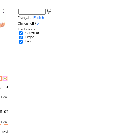
Français /
English
.
Chinois: off /
on
Traductions
Couvreur
Legge
Lau
, la
I.24.
on of
I.24.
 best