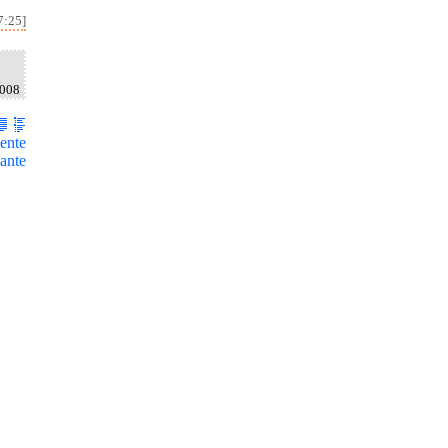
7:25]
2008
ente
ante