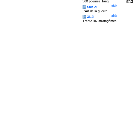
and 
300 poèmes Tang
table
兵
Sun Zi
L'Art de la guerre
table
计
36 Ji
Trente-six stratagèmes