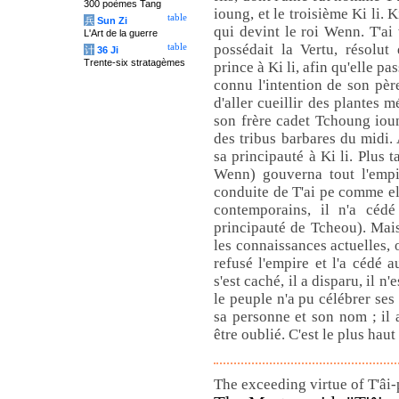
300 poèmes Tang
ioung, et le troisième Ki li. K
table
兵
Sun Zi
qui devint le roi Wenn. T'a
L'Art de la guerre
possédait la Vertu, résolut
table
计
36 Ji
Trente-six stratagèmes
prince à Ki li, afin qu'elle pa
connu l'intention de son père
d'aller cueillir des plantes m
son frère cadet Tchoung ioun
des tribus barbares du midi.
sa principauté à Ki li. Plus ta
Wenn) gouverna tout l'empir
conduite de T'ai pe comme el
contemporains, il n'a cédé
principauté de Tcheou). Mais
les connaissances actuelles, 
refusé l'empire et l'a cédé a
s'est caché, il a disparu, il n'
le peuple n'a pu célébrer ses
sa personne et son nom ; il a
être oublié. C'est le plus hau
The exceeding virtue of T'âi-