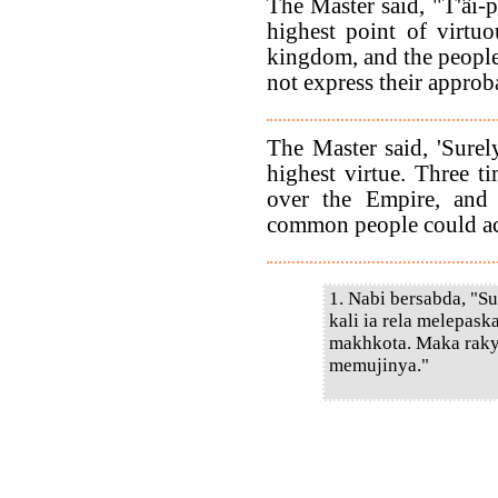
The Master said, "T'âi-
highest point of virtuo
kingdom, and the people
not express their approb
The Master said, 'Surel
highest virtue. Three ti
over the Empire, and 
common people could ac
1. Nabi bersabda, "S
kali ia rela melepas
makhkota. Maka raky
memujinya."