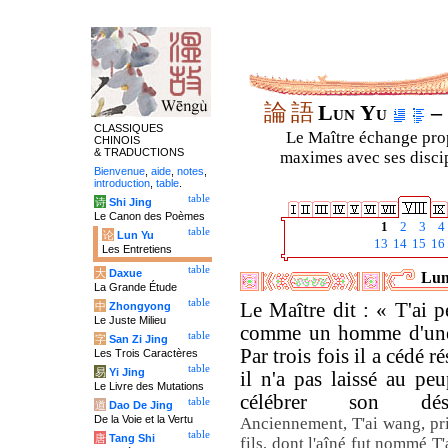
論
語
Lun Yu
– 
CLASSIQUES
Le Maître échange prop
CHINOIS
& TRADUCTIONS
maximes avec ses discipl
Bienvenue
,
aide
,
notes
,
introduction
,
table
.
table
诗
Shi Jing
Le Canon des Poèmes
1
2
3
4
table
论
Lun Yu
13
14
15
16
Les Entretiens
table
大
Daxue
Lun
La Grande Étude
table
Le Maître dit : « T'ai p
中
Zhongyong
Le Juste Milieu
comme un homme d'une V
table
字
San Zi Jing
Par trois fois il a cédé r
Les Trois Caractères
table
易
Yi Jing
il n'a pas laissé au peu
Le Livre des Mutations
célébrer son dési
table
道
Dao De Jing
De la Voie et la Vertu
Anciennement, T'ai wang, pri
table
唐
Tang Shi
fils, dont l'aîné fut nommé T