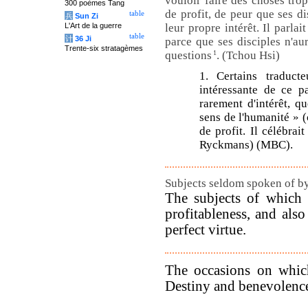
vouloir faire des choses trop
300 poèmes Tang
de profit, de peur que ses di
table
兵
Sun Zi
L'Art de la guerre
leur propre intérêt. Il parla
table
计
36 Ji
parce que ses disciples n'au
Trente-six stratagèmes
questions
1
. (Tchou Hsi)
1. Certains traducte
intéressante de ce p
rarement d'intérêt, q
sens de l'humanité » (
de profit. Il célébrait
Ryckmans) (MBC).
Subjects seldom spoken of b
The subjects of which
profitableness, and als
perfect virtue.
The occasions on which
Destiny and benevolence