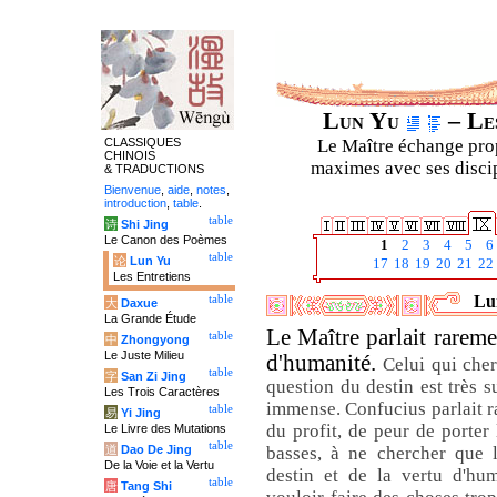
Lun Yu
– Les
CLASSIQUES
Le Maître échange prop
CHINOIS
maximes avec ses discipl
& TRADUCTIONS
Bienvenue
,
aide
,
notes
,
introduction
,
table
.
table
诗
Shi Jing
Le Canon des Poèmes
1
2
3
4
5
6
table
论
Lun Yu
17
18
19
20
21
22
Les Entretiens
Lun
table
大
Daxue
La Grande Étude
Le Maître parlait rareme
table
中
Zhongyong
Le Juste Milieu
d'humanité.
Celui qui cher
table
字
San Zi Jing
question du destin est très s
Les Trois Caractères
immense. Confucius parlait ra
table
易
Yi Jing
du profit, de peur de porte
Le Livre des Mutations
table
道
Dao De Jing
basses, à ne chercher que l
De la Voie et la Vertu
destin et de la vertu d'hu
table
唐
Tang Shi