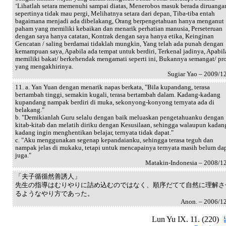
‘Lihatlah setara memenuhi sampai diatas, Menerobos masuk berada diruanga
sepertinya tidak mau pergi, Melihatnya setara dari depan, Tiba-tiba entah
bagaimana menjadi ada dibelakang, Orang berpengetahuan hanya menganut
paham yang memiliki kebaikan dan menarik perhatian manusia, Perseteruan
dengan saya hanya catatan, Kontrak dengan saya hanya etika, Keinginan
Gencatan / saling berdamai tidaklah mungkin, Yang telah ada punah dengan
kemampuan saya, Apabila ada tempat untuk berdiri, Terkenal jadinya, Apabil
memiliki bakat/ berkehendak mengamati seperti ini, Bukannya semangat/ pr
yang mengakhirinya.
Sugiar Yao – 2009/1
11. a. Yan Yuan dengan menarik napas berkata, "Bila kupandang, terasa
bertambah tinggi, semakin kugali, terasa bertambah dalam. Kadang-kadang
kupandang nampak berdiri di muka, sekonyong-konyong ternyata ada di
belakang."
b. "Demikianlah Guru selalu dengan baik meluaskan pengetahuanku dengan
kitab-kitab dan melatih diriku dengan Kesusilaan, sehingga walaupun kadan
kadang ingin menghentikan belajar, ternyata tidak dapat."
c. "Aku menggunakan segenap kepandaianku, sehingga terasa teguh dan
nampak jelas di mukaku, tetapi untuk mencapainya ternyata masih belum da
juga."
Matakin-Indonesia – 2008/1
「夫子循循然善誘人」
先生の指導はむりやりに詰め込むのではなく、順序だてて自然に理解さ
るようなやり方であった。
Anon. – 2006/1
Lun Yu IX. 11. (220)