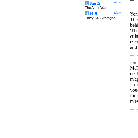
table
兵
Sun Zi
The Art of War
table
Yen 
计
36 Ji
Thirty-Six Strategies
The 
beh
'Th
cult
even
and 
Ien
Maît
de 
m'ap
Il m
voud
forc
m'es