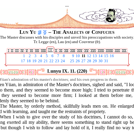
...
Lun Yu
– The Analects of Confucius
The Master discusses with his disciples and unveil his preoccupations with society.
Tr. Legge (en), Lau (en) and Couvreur (fr).
1
2
3
4
5
6
7
8
9
10
11
12
13
14
15
16
17
18
19
20
21
22
23
24
25
26
27
28
29
30
31
Lunyu IX. 11. (220)
Yüan's admiration of his master's doctrines; and his own progress in them.
en Yüan, in admiration of the Master's doctrines, sighed and said, "I l
to them, and they seemed to become more high; I tried to penetrate t
 they seemed to become more firm; I looked at them before me,
denly they seemed to be behind.
"The Master, by orderly method, skillfully leads men on. He enlarge
 with learning, and taught me the restraints of propriety.
"When I wish to give over the study of his doctrines, I cannot do so,
ng exerted all my ability, there seems something to stand right up b
but though I wish to follow and lay hold of it, I really find no way 