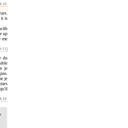
X.10.
ears.
it is
with
ve up
ve me
9:11]
e du
sible
n je
 pas.
me je
s mes
qu'il
X.10.
n