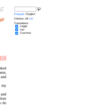
Français
/ English.
Chinese: off /
on
Translations
Legge
Lau
Couvreur
ooked
hem,
 and
d my
 and
efore
to do