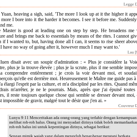
Legge I
Yuan, heaving a sigh, said, 'The more I look up at it the higher it app
more I bore into it the harder it becomes. I see it before me. Suddenly 
ind me.
e Master is good at leading one on step by step. He broadens me 
ure and brings me back to essentials by means of the rites. I cannot gi
 if I wanted to, but, having done all I can, it seems to rise sheer abo
I have no way of going after it, however much I may want to.'
Lau [
 Iuen disait avec un soupir d'admiration : « Plus je considère la Voi
re, plus je la trouve élevée ; plus je la scrute, plus il me semble impos
la comprendre entièrement ; je crois la voir devant moi, et soudai
erçois qu'elle est derrière moi. Heureusement le Maître me guide pas à
'a élargi l'esprit par la culture, et m'a discipliné par les rites. Quand mê
rais m'arrêter, je ne le pourrais. Mais, après que j'ai épuisé toute
es, il reste toujours quelque chose qui semble se dresser devant moi, 
t impossible de gravir, malgré tout le désir que j'en ai. »
Couvreur I
Lunyu 9:11 Menceritakan ada orang-orang yang terlahir dengan kemampuan
melihat roh-roh halus. Orang ini menyadari dirinya tidak boleh memanfaatka
roh-roh halus ini untuk kepentingan dirinya, sebagai berikut:
Sengan mimik wajah yang dalam mengeluh benar-benar meratapi berkata