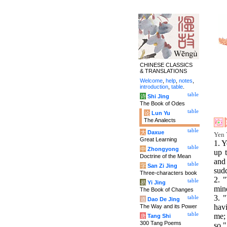
CHINESE CLASSICS
& TRANSLATIONS
Welcome
,
help
,
notes
,
introduction
,
table
.
table
诗
Shi Jing
The Book of Odes
table
论
Lun Yu
The Analects
table
大
Daxue
Yen 
Great Learning
1. Y
table
中
Zhongyong
up 
Doctrine of the Mean
and
table
字
San Zi Jing
sud
Three-characters book
2. 
table
易
Yi Jing
mind
The Book of Changes
3. 
table
道
Dao De Jing
havi
The Way and its Power
table
me; 
唐
Tang Shi
300 Tang Poems
so."