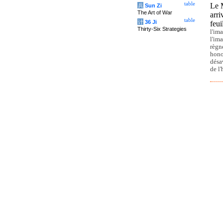
table
Le M
兵
Sun Zi
The Art of War
arri
table
计
36 Ji
feui
Thirty-Six Strategies
l'im
l'im
règn
hon
désa
de l