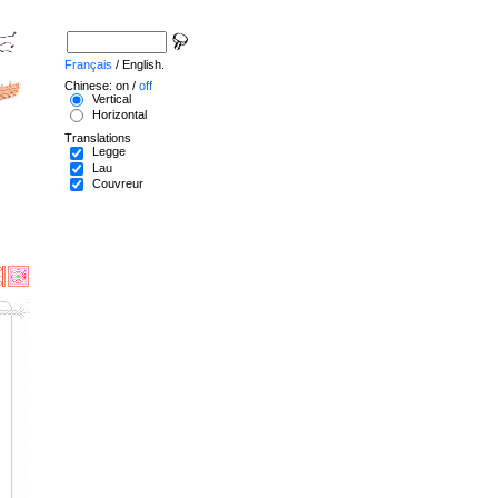
Français
/ English.
Chinese: on /
off
Vertical
Horizontal
Translations
Legge
Lau
Couvreur