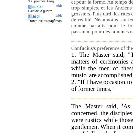
et pour la forme. Au temps d
300 poèmes Tang
table
兵
Sun Zi
trop simples, et les Ancie
L'Art de la guerre
grossiers. Plus tard, les rite
table
计
36 Ji
de réalité. Néanmoins, au te
Trente-six stratagèmes
comme parfaits pour le fo
passaient pour des hommes ra
Confucius's preference of the
1. The Master said, "
matters of ceremonies a
while the men of these
music, are accomplished
2. "If I have occasion t
of former times."
The Master said, 'As 
concerned, the disciple
were rustics while tho
gentlemen. When it comes