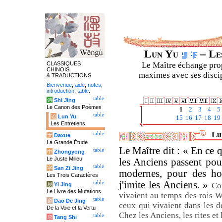
Lun Yu
– Les
CLASSIQUES
Le Maître échange prop
CHINOIS
maximes avec ses discipl
& TRADUCTIONS
Bienvenue
,
aide
,
notes
,
introduction
,
table
.
table
诗
Shi Jing
Le Canon des Poèmes
1
2
3
4
5
table
论
Lun Yu
15
16
17
18
19
Les Entretiens
Lun
table
大
Daxue
La Grande Étude
Le Maître dit : « En ce q
table
中
Zhongyong
Le Juste Milieu
les Anciens passent pou
table
字
San Zi Jing
modernes, pour des hom
Les Trois Caractères
j'imite les Anciens. »
table
Co
易
Yi Jing
Le Livre des Mutations
vivaient au temps des rois W
table
道
Dao De Jing
ceux qui vivaient dans les d
De la Voie et la Vertu
Chez les Anciens, les rites et
table
唐
Tang Shi