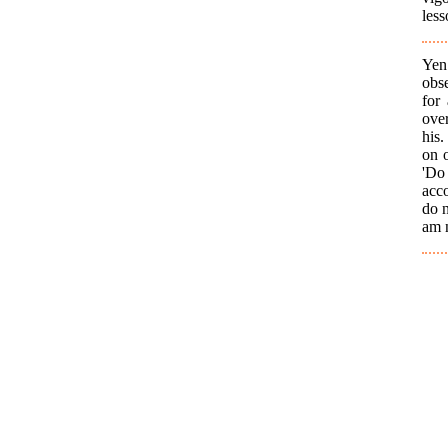
less
Yen
obse
for
ove
his
on o
'Do 
acco
do n
am n