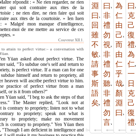
aître répondit : « Ne rien regarder, ne rien
淵
曰
為
曰
uter qui soit contraire aux rites de la
toisie ; ne rien dire, ne rien faire qui soit
曰
非
仁
克
raire aux rites de la courtoisie. » Ien Iuen
 : « Malgré mon manque d'intelligence,
回
禮
由
己
mettez-moi de me mettre au service de ces
雖
勿
己
復
eptes. »
Couvreur XII.1.
不
視
而
禮
to attain to perfect virtue:– a conversation with
敏
非
由
為
Yüan.
Yen Yüan asked about perfect virtue. The
請
禮
仁
仁
er said, "To subdue one's self and return to
riety, is perfect virtue. If a man can for one
事
勿
乎
一
subdue himself and return to propriety, all
r heaven will ascribe perfect virtue to him.
斯
聽
哉
日
the practice of perfect virtue from a man
elf, or is it from others?"
語
非
顏
克
en Yüan said, "I beg to ask the steps of that
矣
禮
淵
己
cess." The Master replied, "Look not at
 is contrary to propriety; listen not to what
勿
曰
復
contrary to propriety; speak not what is
trary to propriety; make no movement
言
禮
ch is contrary to propriety." Yen Yüan then
, "Though I am deficient in intelligence and
r, I will make it my business to practice this