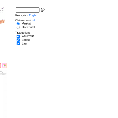
Français /
English
.
Chinois: on /
off
Vertical
Horizontal
Traductions
Couvreur
Legge
Lau