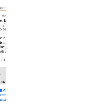
II.1.
 the
e. If
ough
o be
 not
said,
is in
ites;
ugh I
12:1]
に
2006
ente
ante