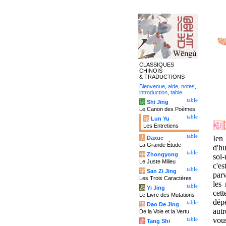
CLASSIQUES
CHINOIS
& TRADUCTIONS
Bienvenue
,
aide
,
notes
,
introduction
,
table
.
table
诗
Shi Jing
Le Canon des Poèmes
table
论
Lun Yu
Les Entretiens
table
Ien 
大
Daxue
La Grande Étude
d'hu
table
中
Zhongyong
soi-
Le Juste Milieu
c'e
table
字
San Zi Jing
parv
Les Trois Caractères
les 
table
易
Yi Jing
cet
Le Livre des Mutations
dép
table
道
Dao De Jing
aut
De la Voie et la Vertu
vous
table
唐
Tang Shi