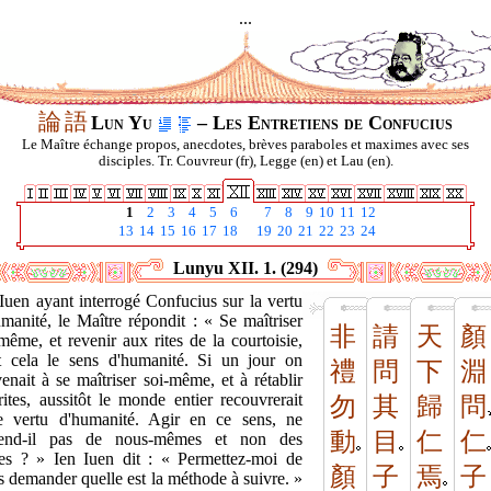
...
論
語
Lun Yu
– Les Entretiens de Confucius
Le Maître échange propos, anecdotes, brèves paraboles et maximes avec ses
disciples. Tr. Couvreur (fr), Legge (en) et Lau (en).
1
2
3
4
5
6
7
8
9
10
11
12
13
14
15
16
17
18
19
20
21
22
23
24
Lunyu XII. 1. (294)
Iuen ayant interrogé Confucius sur la vertu
manité, le Maître répondit : « Se maîtriser
非
請
天
顏
même, et revenir aux rites de la courtoisie,
st cela le sens d'humanité. Si un jour on
禮
問
下
淵
enait à se maîtriser soi-même, et à rétablir
rites, aussitôt le monde entier recouvrerait
勿
其
歸
問
te vertu d'humanité. Agir en ce sens, ne
動
目
仁
仁
end-il pas de nous-mêmes et non des
res ? » Ien Iuen dit : « Permettez-moi de
顏
子
焉
子
 demander quelle est la méthode à suivre. »