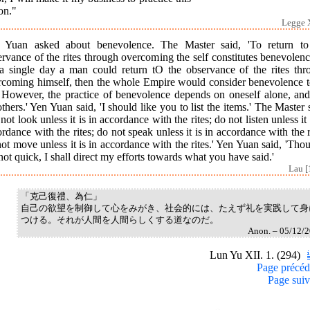
on."
Legge X
 Yuan asked about benevolence. The Master said, 'To return to
rvance of the rites through overcoming the self constitutes benevolenc
 a single day a man could return tO the observance of the rites thr
rcoming himself, then the whole Empire would consider benevolence t
. However, the practice of benevolence depends on oneself alone, and
thers.' Yen Yuan said, 'I should like you to list the items.' The Master 
not look unless it is in accordance with the rites; do not listen unless it 
rdance with the rites; do not speak unless it is in accordance with the r
ot move unless it is in accordance with the rites.' Yen Yuan said, 'Tho
ot quick, I shall direct my efforts towards what you have said.'
Lau [
「克己復禮、為仁」
自己の欲望を制御して心をみがき、社会的には、たえず礼を実践して身
つける。それが人間を人間らしくする道なのだ。
Anon. – 05/12/
Lun Yu XII. 1. (294)
Page précéd
Page suiv