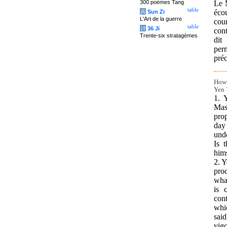
300 poèmes Tang
Le M
table
éco
兵
Sun Zi
L'Art de la guerre
cour
table
计
36 Ji
cont
Trente-six stratagèmes
dit
per
préc
How 
Yen 
1. 
Mast
prop
day 
unde
Is 
hims
2. Y
pro
what
is 
con
whi
said
vigo