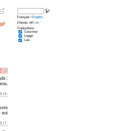
Français /
English
.
Chinois: off /
on
Traductions
Couvreur
Legge
Lau
dit :
eur,
I.16.
vern
e not
I.17.