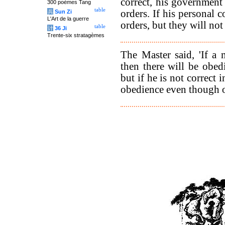
correct, his government 
300 poèmes Tang
table
orders. If his personal 
兵
Sun Zi
L'Art de la guerre
orders, but they will not
table
计
36 Ji
Trente-six stratagèmes
The Master said, 'If a 
then there will be obed
but if he is not correct 
obedience even though o