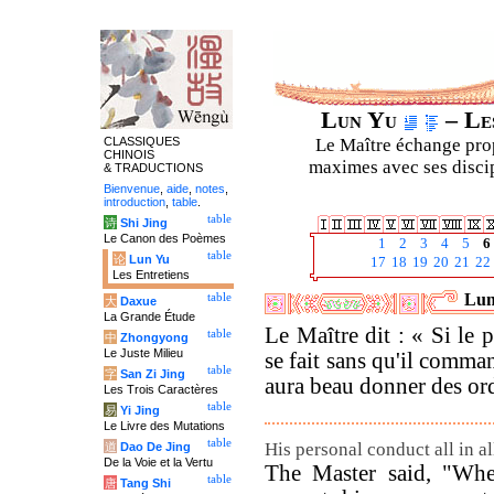
Lun Yu
– Les
CLASSIQUES
Le Maître échange prop
CHINOIS
maximes avec ses discipl
& TRADUCTIONS
Bienvenue
,
aide
,
notes
,
introduction
,
table
.
table
诗
Shi Jing
Le Canon des Poèmes
1
2
3
4
5
6
table
论
Lun Yu
17
18
19
20
21
22
Les Entretiens
Lun
table
大
Daxue
La Grande Étude
Le Maître dit : « Si le p
table
中
Zhongyong
Le Juste Milieu
se fait sans qu'il command
table
字
San Zi Jing
aura beau donner des ordr
Les Trois Caractères
table
易
Yi Jing
Le Livre des Mutations
table
His personal conduct all in all
道
Dao De Jing
De la Voie et la Vertu
The Master said, "When
table
唐
Tang Shi