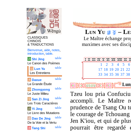
Lun Yu
– Les
CLASSIQUES
Le Maître échange prop
CHINOIS
maximes avec ses discipl
& TRADUCTIONS
Bienvenue
,
aide
,
notes
,
introduction
,
table
.
table
诗
Shi Jing
Le Canon des Poèmes
1
2
3
4
5
6
table
论
Lun Yu
17
18
19
20
21
22
Les Entretiens
33
34
35
36
37
38
table
大
Daxue
Luny
La Grande Étude
table
中
Zhongyong
Tzeu lou pria Confuciu
Le Juste Milieu
table
字
San Zi Jing
accompli. Le Maître r
Les Trois Caractères
prudence de Tsang Ou tc
table
易
Yi Jing
le courage de Tchouang t
Le Livre des Mutations
table
道
Dao De Jing
Jen K'iou, et qui de plus
De la Voie et la Vertu
pourrait être regar
table
唐
Tang Shi