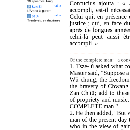
300 poèmes Tang
Confucius ajouta : «
table
兵
Sun Zi
accompli, est-il nécessa
L'Art de la guerre
Celui qui, en présence d
table
计
36 Ji
Trente-six stratagèmes
justice ; qui, en face d
après de longues année
celui-là peut aussi 
accompli. »
Of the complete man:– a conv
1. Tsze-lû asked what 
Master said, "Suppose 
Wû-chung, the freedom 
the bravery of Chwang o
Zan Ch'iû; add to these
of propriety and music
COMPLETE man."
2. He then added, "But w
man of the present day 
who in the view of gain