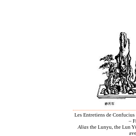
Les Entretiens de Confucius 
– F
Alias
the Lunyu, the Lun Yü,
ave