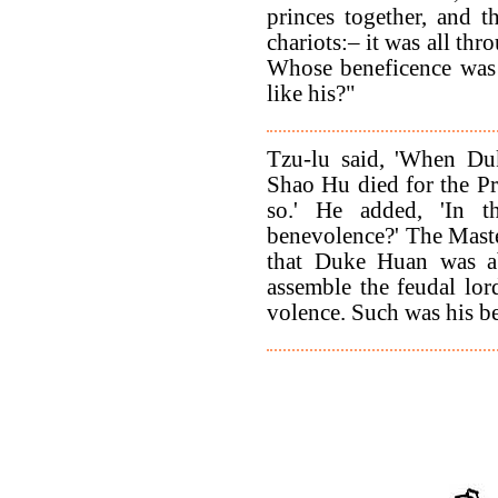
princes together, and 
chariots:– it was all th
Whose beneficence was 
like his?"
Tzu-lu said, 'When Du
Shao Hu died for the P
so.' He added, 'In t
benevolence?' The Maste
that Duke Huan was ab
assemble the feudal lor
volence. Such was his b