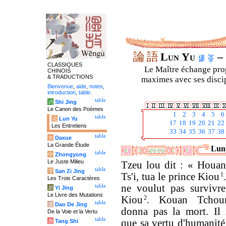
論
語
Lun Yu
– 
CLASSIQUES
Le Maître échange prop
CHINOIS
& TRADUCTIONS
maximes avec ses discipl
Bienvenue
,
aide
,
notes
,
introduction
,
table
.
table
诗
Shi Jing
Le Canon des Poèmes
1
2
3
4
5
6
table
论
Lun Yu
17
18
19
20
21
22
Les Entretiens
33
34
35
36
37
38
table
大
Daxue
La Grande Étude
Luny
table
中
Zhongyong
Le Juste Milieu
Tzeu lou dit : « Houan
table
字
San Zi Jing
Ts'i, tua le prince Kiou
1
Les Trois Caractères
ne voulut pas survivre
table
易
Yi Jing
Le Livre des Mutations
Kiou
2
. Kouan Tchou
table
道
Dao De Jing
donna pas la mort. Il
De la Voie et la Vertu
table
que sa vertu d'humanité 
唐
Tang Shi