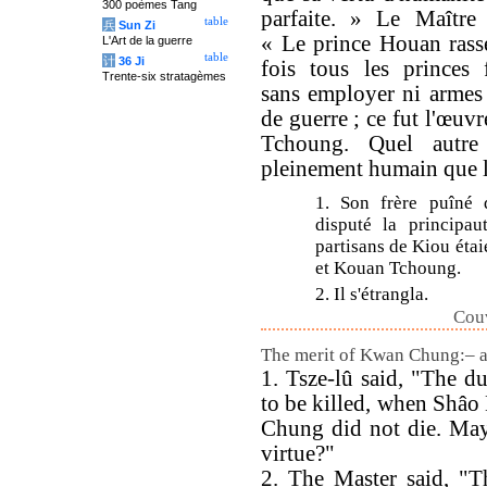
300 poèmes Tang
parfaite. » Le Maître 
table
兵
Sun Zi
« Le prince Houan rass
L'Art de la guerre
table
计
36 Ji
fois tous les princes f
Trente-six stratagèmes
sans employer ni armes 
de guerre ; ce fut l'œuv
Tchoung. Quel autre
pleinement humain que l
1. Son frère puîné q
disputé la principau
partisans de Kiou éta
et Kouan Tchoung.
2. Il s'étrangla.
Cou
The merit of Kwan Chung:– a 
1. Tsze-lû said, "The 
to be killed, when Shâo
Chung did not die. May
virtue?"
2. The Master said, "