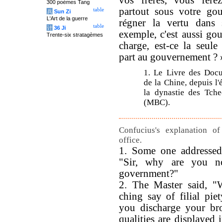
vos frères, vous ferez
300 poèmes Tang
partout sous votre go
table
兵
Sun Zi
L'Art de la guerre
régner la vertu dans 
table
计
36 Ji
exemple, c'est aussi go
Trente-six stratagèmes
charge, est-ce la seul
part au gouvernement ? 
1. Le Livre des Docu
de la Chine, depuis l
la dynastie des Tche
(MBC).
Confucius's explanation o
office.
1. Some one addressed
"Sir, why are you n
government?"
2. The Master said, "
ching say of filial pie
you discharge your bro
qualities are displayed