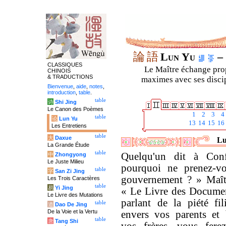
論
語
Lun Yu
– 
CLASSIQUES
Le Maître échange prop
CHINOIS
& TRADUCTIONS
maximes avec ses discipl
Bienvenue
,
aide
,
notes
,
introduction
,
table
.
table
诗
Shi Jing
Le Canon des Poèmes
1
2
3
4
table
论
Lun Yu
13
14
15
16
Les Entretiens
table
大
Daxue
Lu
La Grande Étude
table
Quelqu'un dit à Conf
中
Zhongyong
Le Juste Milieu
pourquoi ne prenez-v
table
字
San Zi Jing
gouvernement ? » Maît
Les Trois Caractères
table
易
Yi Jing
« Le Livre des Docume
Le Livre des Mutations
parlant de la piété fi
table
道
Dao De Jing
De la Voie et la Vertu
envers vos parents et 
table
唐
Tang Shi