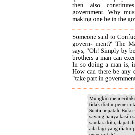
then also constitute
government. Why mus
making one be in the g
Someone said to Confuc
govern- ment?' The Ma
says, "Oh! Simply by be
brothers a man can exe
In so doing a man is, i
How can there be any q
"take part in government
Mungkin menceritaka
tidak diatur pemerint
Suatu pepatah 'Buku
sayang hanya kasih 
saudara kita, dapat 
ada lagi yang diatur 
pemerintah’.