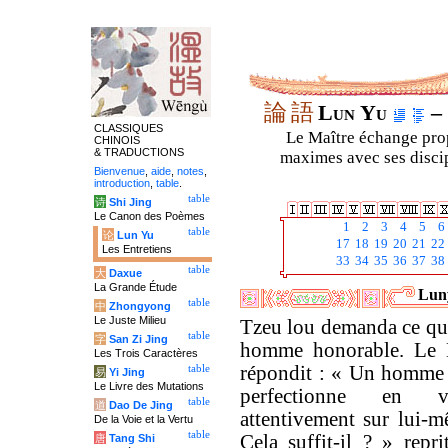
論
語
Lun Yu
– 
CLASSIQUES
Le Maître échange prop
CHINOIS
& TRADUCTIONS
maximes avec ses discipl
Bienvenue
,
aide
,
notes
,
introduction
,
table
.
table
诗
Shi Jing
Le Canon des Poèmes
1
2
3
4
5
6
table
论
Lun Yu
17
18
19
20
21
22
Les Entretiens
33
34
35
36
37
38
table
大
Daxue
La Grande Étude
Luny
table
中
Zhongyong
Le Juste Milieu
Tzeu lou demanda ce qu'
table
字
San Zi Jing
homme honorable. Le 
Les Trois Caractères
répondit : « Un homme 
table
易
Yi Jing
Le Livre des Mutations
perfectionne en vei
table
道
Dao De Jing
attentivement sur lui-m
De la Voie et la Vertu
table
Cela suffit-il ? » repr
唐
Tang Shi