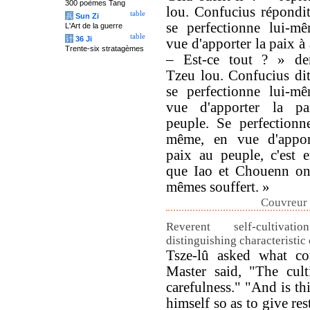
300 poèmes Tang
lou. Confucius répondit
table
兵
Sun Zi
se perfectionne lui-m
L'Art de la guerre
table
计
36 Ji
vue d'apporter la paix à 
Trente-six stratagèmes
– Est-ce tout ? » d
Tzeu lou. Confucius dit
se perfectionne lui-m
vue d'apporter la p
peuple. Se perfectionne
même, en vue d'appor
paix au peuple, c'est e
que Iao et Chouenn on
mêmes souffert. »
Couvreur 
Reverent self-cultivati
distinguishing characteristic
Tsze-lû asked what co
Master said, "The cult
carefulness." "And is thi
himself so as to give res