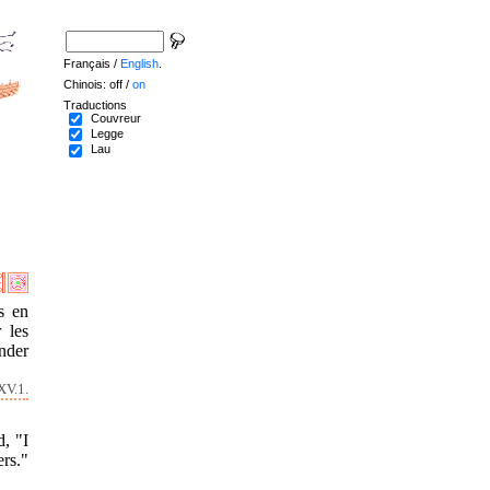
Français /
English
.
Chinois: off /
on
Traductions
Couvreur
Legge
Lau
s en
 les
ander
XV.1.
, "I
ers."