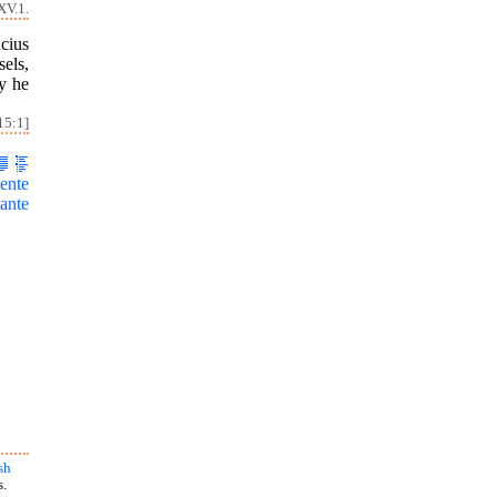
XV.1.
cius
sels,
y he
15:1]
ente
ante
sh
s.