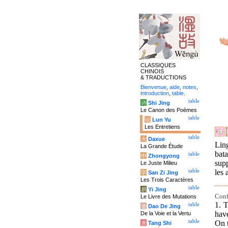
CLASSIQUES
CHINOIS
& TRADUCTIONS
Bienvenue
,
aide
,
notes
,
introduction
,
table
.
table
诗
Shi Jing
Le Canon des Poèmes
table
论
Lun Yu
Les Entretiens
table
大
Daxue
Lin
La Grande Étude
bat
table
中
Zhongyong
supp
Le Juste Milieu
table
les 
字
San Zi Jing
Les Trois Caractères
table
易
Yi Jing
Confu
Le Livre des Mutations
1. 
table
道
Dao De Jing
have
De la Voie et la Vertu
table
On t
唐
Tang Shi