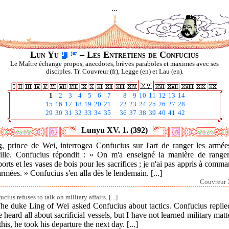
...
Lun Yu
– Les Entretiens de Confucius
Le Maître échange propos, anecdotes, brèves paraboles et maximes avec ses
disciples. Tr. Couvreur (fr), Legge (en) et Lau (en).
1
2
3
4
5
6
7
8
9
10
11
12
13
14
15
16
17
18
19
20
21
22
23
24
25
26
27
28
29
30
31
32
33
34
35
36
37
38
39
40
41
42
Lunyu XV. 1. (392)
g, prince de Wei, interrogea Confucius sur l'art de ranger les armée
aille. Confucius répondit : « On m'a enseigné la manière de ranger
orts et les vases de bois pour les sacrifices ; je n'ai pas appris à comm
armées. » Confucius s'en alla dès le lendemain. [...]
Couvreur 
cius refuses to talk on military affairs. [...]
The duke Ling of Wei asked Confucius about tactics. Confucius replied
 heard all about sacrificial vessels, but I have not learned military matt
his, he took his departure the next day. [...]