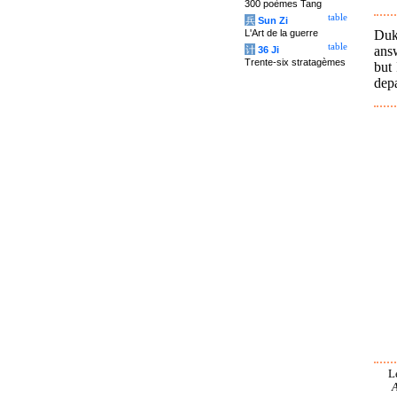
300 poèmes Tang
table
兵
Sun Zi
Duk
L'Art de la guerre
table
answ
计
36 Ji
Trente-six stratagèmes
but
depa
L
A