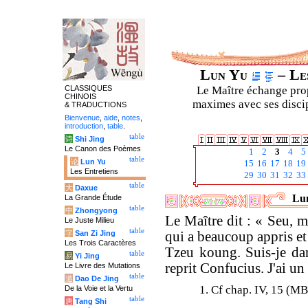
Lun Yu
– Les
CLASSIQUES
Le Maître échange prop
CHINOIS
maximes avec ses discipl
& TRADUCTIONS
Bienvenue
,
aide
,
notes
,
introduction
,
table
.
table
诗
Shi Jing
Le Canon des Poèmes
1
2
3
4
5
table
论
Lun Yu
15
16
17
18
19
Les Entretiens
29
30
31
32
33
table
大
Daxue
Lun
La Grande Étude
table
中
Zhongyong
Le Maître dit : « Seu,
Le Juste Milieu
table
字
San Zi Jing
qui a beaucoup appris et
Les Trois Caractères
Tzeu koung. Suis-je dans
table
易
Yi Jing
reprit Confucius. J'ai un 
Le Livre des Mutations
table
道
Dao De Jing
1. Cf chap. IV, 15 (MB
De la Voie et la Vertu
table
唐
Tang Shi