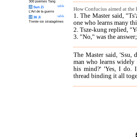
300 poèmes Tang
table
兵
Sun Zi
How Confucius aimed at the k
L'Art de la guerre
1. The Master said, "Ts'
table
计
36 Ji
one who learns many th
Trente-six stratagèmes
2. Tsze-kung replied, "Ye
3. "No," was the answer;
The Master said, 'Ssu, 
man who learns widely a
his mind?' 'Yes, I do. I
thread binding it all toge