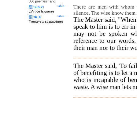
300 poèmes Tang
There are men with whom 
table
兵
Sun Zi
L'Art de la guerre
silence. The wise know them.
table
计
36 Ji
The Master said, "When
Trente-six stratagèmes
speak to him is to err i
may not be spoken wit
reference to our words.
their man nor to their w
The Master said, 'To fai
of benefiting is to let 
who is incapable of bene
waste. A wise man lets n