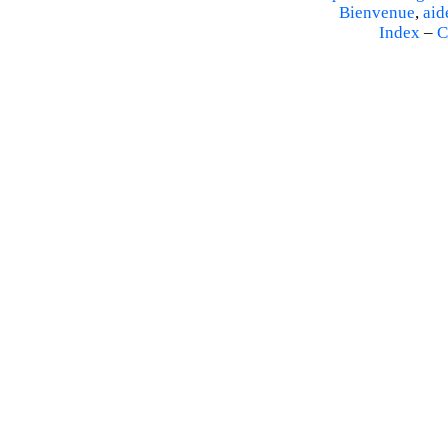
Bienvenue
,
aid
Index
–
C