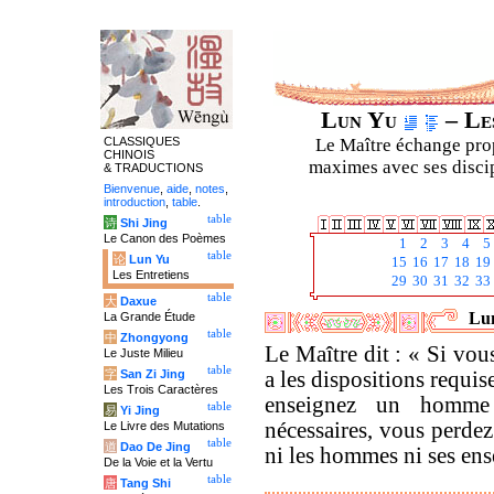
Lun Yu
– Les
CLASSIQUES
Le Maître échange prop
CHINOIS
maximes avec ses discipl
& TRADUCTIONS
Bienvenue
,
aide
,
notes
,
introduction
,
table
.
table
诗
Shi Jing
Le Canon des Poèmes
1
2
3
4
5
table
论
Lun Yu
15
16
17
18
19
Les Entretiens
29
30
31
32
33
table
大
Daxue
Lun
La Grande Étude
table
中
Zhongyong
Le Maître dit : « Si vou
Le Juste Milieu
table
字
San Zi Jing
a les dispositions requi
Les Trois Caractères
enseignez un homme 
table
易
Yi Jing
nécessaires, vous perdez
Le Livre des Mutations
table
道
Dao De Jing
ni les hommes ni ses en
De la Voie et la Vertu
table
唐
Tang Shi