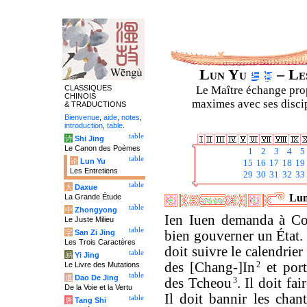
Lun Yu
– Les
CLASSIQUES
Le Maître échange prop
CHINOIS
maximes avec ses discipl
& TRADUCTIONS
Bienvenue
,
aide
,
notes
,
introduction
,
table
.
table
诗
Shi Jing
Le Canon des Poèmes
1
2
3
4
5
table
论
Lun Yu
15
16
17
18
19
Les Entretiens
29
30
31
32
33
table
大
Daxue
Lun
La Grande Étude
table
中
Zhongyong
Ien Iuen demanda à Conf
Le Juste Milieu
table
字
San Zi Jing
bien gouverner un État.
Les Trois Caractères
doit suivre le calendrier
table
易
Yi Jing
des [Chang-]In
2
et port
Le Livre des Mutations
table
道
Dao De Jing
des Tcheou
3
. Il doit fa
De la Voie et la Vertu
Il doit bannir les chan
table
唐
Tang Shi