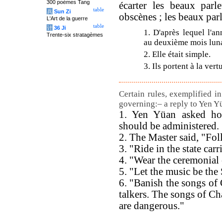
300 poèmes Tang
écarter les beaux parl
table
兵
Sun Zi
obscènes ; les beaux par
L'Art de la guerre
table
计
36 Ji
1. D'après lequel l'a
Trente-six stratagèmes
au deuxième mois lunai
2. Elle était simple.
3. Ils portent à la vertu
Certain rules, exemplified in
governing:– a reply to Yen Y
1. Yen Yüan asked ho
should be administered.
2. The Master said, "Fol
3. "Ride in the state carr
4. "Wear the ceremonial
5. "Let the music be the
6. "Banish the songs of
talkers. The songs of Ch
are dangerous."