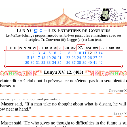
...
Lun Yu
– Les Entretiens de Confucius
Le Maître échange propos, anecdotes, brèves paraboles et maximes avec ses
disciples. Tr. Couvreur (fr), Legge (en) et Lau (en).
1
2
3
4
5
6
7
8
9
10
11
12
13
14
15
16
17
18
19
20
21
22
23
24
25
26
27
28
29
30
31
32
33
34
35
36
37
38
39
40
41
42
Lunyu XV. 12. (403)
aître dit : « Celui dont la prévoyance ne s'étend pas loin sera bientôt
barras. »
Couvreur X
necessity of forethought and precaution.
Master said, "If a man take no thought about what is distant, he will
ow near at hand."
Legge X
Master said, 'He who gives no thought to difficulties in the future is su