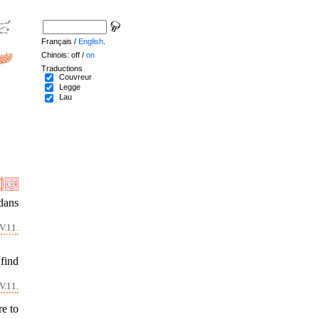
Français /
English
.
Chinois: off /
on
Traductions
Couvreur
Legge
Lau
 dans
V.11.
 find
V.11.
re to