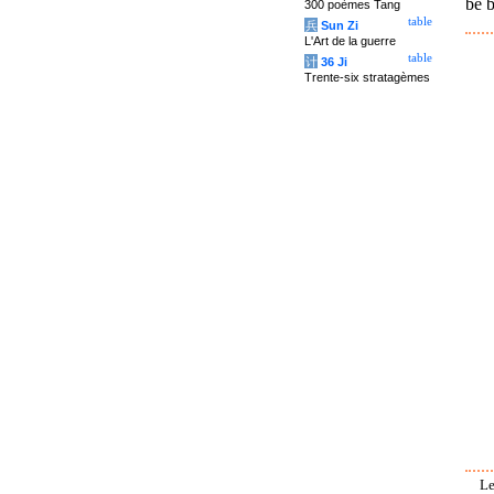
be b
300 poèmes Tang
table
兵
Sun Zi
L'Art de la guerre
table
计
36 Ji
Trente-six stratagèmes
Le