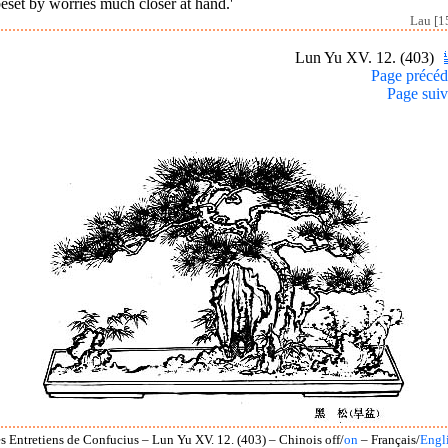
eset by worries much closer at hand.'
Lau [1
Lun Yu XV. 12. (403)
Page précéd
Page suiv
s Entretiens de Confucius – Lun Yu XV. 12. (403) – Chinois off/
on
– Français/
Engl