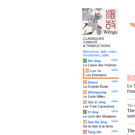
CLASSIQUES
CHINOIS
& TRADUCTIONS
Bienvenue
,
aide
,
notes
,
introduction
,
table
.
table
诗
Shi Jing
Le Canon des Poèmes
table
论
Lun Yu
Les Entretiens
table
大
Daxue
Le M
La Grande Étude
l'em
table
中
Zhongyong
Le Juste Milieu
table
字
San Zi Jing
The 
Les Trois Caractères
The 
table
易
Yi Jing
sorr
Le Livre des Mutations
table
道
Dao De Jing
De la Voie et la Vertu
The 
table
唐
Tang Shi