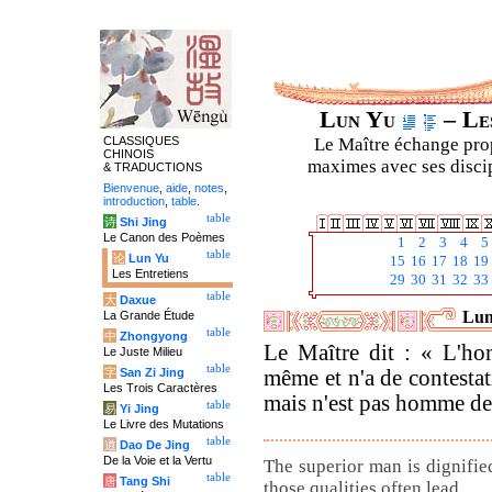
Lun Yu
– Les
CLASSIQUES
Le Maître échange prop
CHINOIS
maximes avec ses discipl
& TRADUCTIONS
Bienvenue
,
aide
,
notes
,
introduction
,
table
.
table
诗
Shi Jing
Le Canon des Poèmes
1
2
3
4
5
table
论
Lun Yu
15
16
17
18
19
Les Entretiens
29
30
31
32
33
table
大
Daxue
Lun
La Grande Étude
table
中
Zhongyong
Le Maître dit : « L'ho
Le Juste Milieu
table
字
San Zi Jing
même et n'a de contestat
Les Trois Caractères
mais n'est pas homme de 
table
易
Yi Jing
Le Livre des Mutations
table
道
Dao De Jing
De la Voie et la Vertu
The superior man is dignified
table
唐
Tang Shi
those qualities often lead.