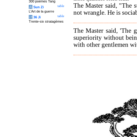
300 poèmes Tang
The Master said, "The s
table
兵
Sun Zi
not wrangle. He is sociab
L'Art de la guerre
table
计
36 Ji
Trente-six stratagèmes
The Master said, 'The 
superiority without bei
with other gentlemen wi