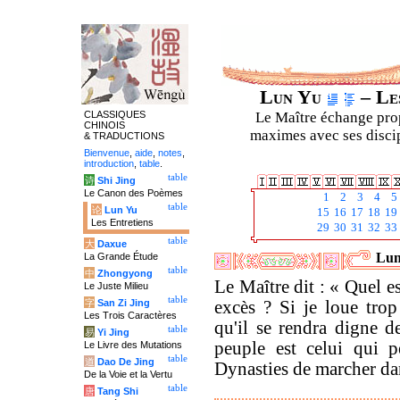
Lun Yu
– Les
CLASSIQUES
Le Maître échange prop
CHINOIS
maximes avec ses discipl
& TRADUCTIONS
Bienvenue
,
aide
,
notes
,
introduction
,
table
.
table
诗
Shi Jing
Le Canon des Poèmes
1
2
3
4
5
table
论
Lun Yu
15
16
17
18
19
Les Entretiens
29
30
31
32
33
table
大
Daxue
Lun
La Grande Étude
table
中
Zhongyong
Le Maître dit : « Quel e
Le Juste Milieu
table
字
San Zi Jing
excès ? Si je loue trop
Les Trois Caractères
qu'il se rendra digne d
table
易
Yi Jing
peuple est celui qui p
Le Livre des Mutations
table
道
Dao De Jing
Dynasties de marcher dan
De la Voie et la Vertu
table
唐
Tang Shi