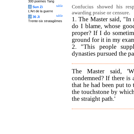
300 poèmes Tang
Confucius showed his resp
table
兵
Sun Zi
L'Art de la guerre
awarding praise or censure.
table
计
36 Ji
1. The Master said, "In
Trente-six stratagèmes
do I blame, whose good
proper? If I do sometim
ground for it in my exam
2. "This people supp
dynasties pursued the pa
The Master said, '
condemned? If there is 
that he had been put to
the touchstone by which
the straight path.'